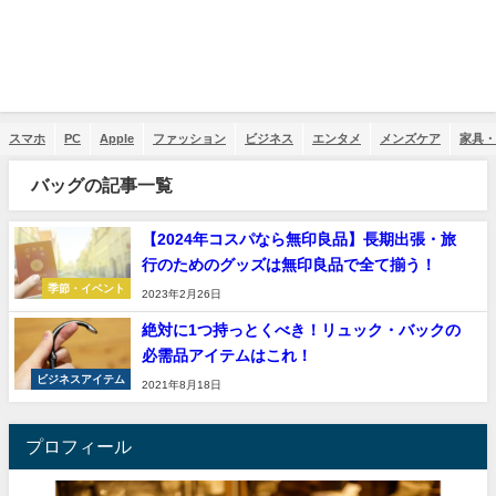
スマホ
PC
Apple
ファッション
ビジネス
エンタメ
メンズケア
家具・
バッグの記事一覧
【2024年コスパなら無印良品】長期出張・旅
行のためのグッズは無印良品で全て揃う！
季節・イベント
2023年2月26日
絶対に1つ持っとくべき！リュック・バックの
必需品アイテムはこれ！
ビジネスアイテム
2021年8月18日
プロフィール