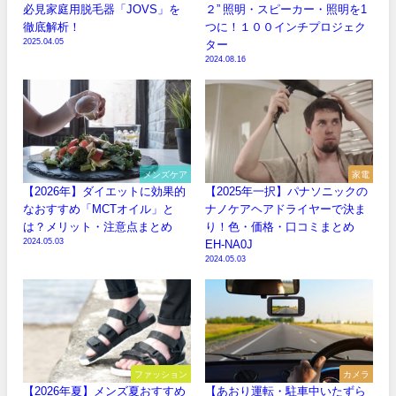
必見家庭用脱毛器「JOVS」を
２” 照明・スピーカー・照明を1
徹底解析！
つに！１００インチプロジェク
2025.04.05
ター
2024.08.16
メンズケア
家電
【2026年】ダイエットに効果的
【2025年一択】パナソニックの
なおすすめ「MCTオイル」と
ナノケアヘアドライヤーで決ま
は？メリット・注意点まとめ
り！色・価格・口コミまとめ
2024.05.03
EH-NA0J
2024.05.03
ファッション
カメラ
【2026年夏】メンズ夏おすすめ
【あおり運転・駐車中いたずら