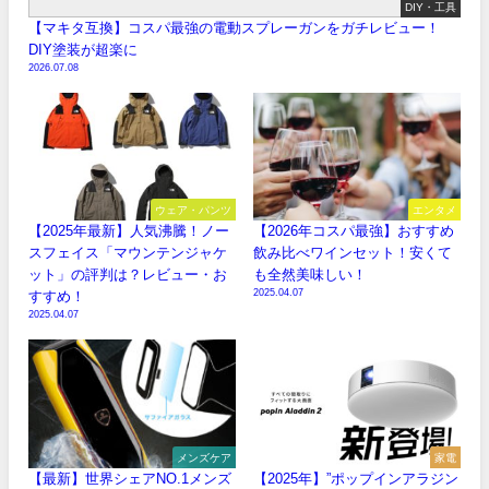
DIY・工具
【マキタ互換】コスパ最強の電動スプレーガンをガチレビュー！
DIY塗装が超楽に
2026.07.08
ウェア・パンツ
エンタメ
【2025年最新】人気沸騰！ノー
【2026年コスパ最強】おすすめ
スフェイス「マウンテンジャケ
飲み比べワインセット！安くて
ット」の評判は？レビュー・お
も全然美味しい！
2025.04.07
すすめ！
2025.04.07
メンズケア
家電
【最新】世界シェアNO.1メンズ
【2025年】”ポップインアラジン