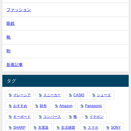
ファッション
眼鏡
靴
鞄
新着記事
タグ
マレーシア
スニーカー
CASIO
シューズ
おすすめ
財布
Amazon
Panasonic
キーボード
コンバース
靴
イヤホン
SHARP
充電器
生活雑貨
スマホ
SONY