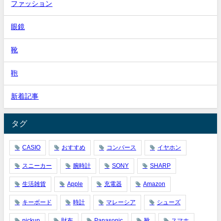
ファッション
眼鏡
靴
鞄
新着記事
タグ
CASIO
おすすめ
コンバース
イヤホン
スニーカー
腕時計
SONY
SHARP
生活雑貨
Apple
充電器
Amazon
キーボード
時計
マレーシア
シューズ
pickup
財布
Panasonic
靴
スマホ