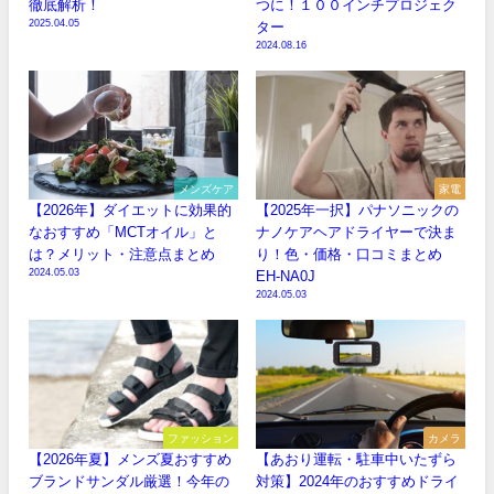
徹底解析！
つに！１００インチプロジェク
2025.04.05
ター
2024.08.16
メンズケア
家電
【2026年】ダイエットに効果的
【2025年一択】パナソニックの
なおすすめ「MCTオイル」と
ナノケアヘアドライヤーで決ま
は？メリット・注意点まとめ
り！色・価格・口コミまとめ
2024.05.03
EH-NA0J
2024.05.03
ファッション
カメラ
【2026年夏】メンズ夏おすすめ
【あおり運転・駐車中いたずら
ブランドサンダル厳選！今年の
対策】2024年のおすすめドライ