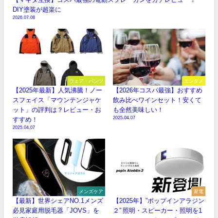
DIY塗装が超楽に
2026.07.08
ウェア・パンツ
エンタメ
【2025年最新】人気沸騰！ノー
【2026年コスパ最強】おすすめ
スフェイス「マウンテンジャケ
飲み比べワインセット！安くて
ット」の評判は？レビュー・お
も全然美味しい！
2025.04.07
すすめ！
2025.04.07
メンズケア
家電
【最新】世界シェアNO.1メンズ
【2025年】”ポップインアラジン
必見家庭用脱毛器「JOVS」を
２” 照明・スピーカー・照明を1