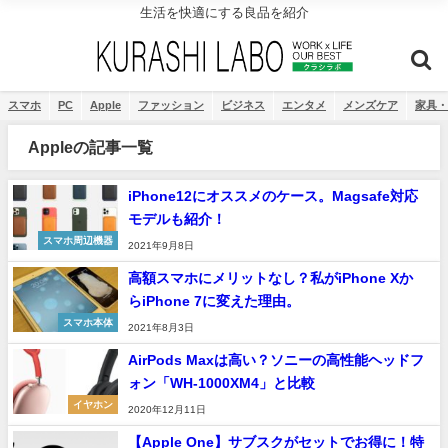
生活を快適にする良品を紹介
スマホ
PC
Apple
ファッション
ビジネス
エンタメ
メンズケア
家具・
Appleの記事一覧
iPhone12にオススメのケース。Magsafe対応
モデルも紹介！
スマホ周辺機器
2021年9月8日
高額スマホにメリットなし？私がiPhone Xか
らiPhone 7に変えた理由。
スマホ本体
2021年8月3日
AirPods Maxは高い？ソニーの高性能ヘッドフ
ォン「WH-1000XM4」と比較
イヤホン
2020年12月11日
【Apple One】サブスクがセットでお得に！特