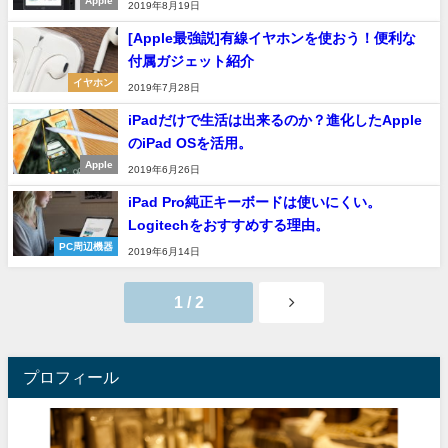
Apple
2019年8月19日
[Apple最強説]有線イヤホンを使おう！便利な
付属ガジェット紹介
イヤホン
2019年7月28日
iPadだけで生活は出来るのか？進化したApple
のiPad OSを活用。
Apple
2019年6月26日
iPad Pro純正キーボードは使いにくい。
Logitechをおすすめする理由。
PC周辺機器
2019年6月14日
1 / 2
プロフィール