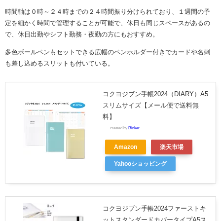
時間軸は０時～２４時までの２４時間振り分けられており、
１週間の予
定を細かく時間で管理することが可能で、
休日も同じスペースがあるの
で、休日出勤やシフト勤務・夜勤の方にもおすすめ。
多色ボールペンもセットできる広幅のペンホルダー付きで
カードや名刺
も差し込めるスリットも付いている。
コクヨジブン手帳2024（DIARY）A5
スリムサイズ【メール便で送料無
料】
created by
Rinker
Amazon
楽天市場
Yahooショッピング
コクヨジブン手帳2024ファーストキ
ットスタンダードカバータイプA5ス