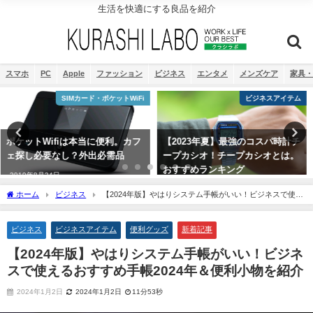
生活を快適にする良品を紹介
スマホ
PC
Apple
ファッション
ビジネス
エンタメ
メンズケア
家具・
ビジネスアイテム
ファッション
【2023年夏】最強のコスパ時計チ
[2023年]新生活にビジネスバッグ
ープカシオ！チープカシオとは。
を買う。『TUMI』という選択。
おすすめランキング
シェパード。
2021年8月9日
2021年8月17日
ホーム
ビジネス
【2024年版】やはりシステム手帳がいい！ビジネスで使え
るおすすめ手帳2024年＆便利小物を紹介
ビジネス
ビジネスアイテム
便利グッズ
新着記事
【2024年版】やはりシステム手帳がいい！ビジネ
スで使えるおすすめ手帳2024年＆便利小物を紹介
2024年1月2日
2024年1月2日
11分53秒