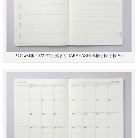
ｽｹｼﾞｭｰﾙ帳 2022 年1月始まり TAKAHASHI 高橋手帳 手帳 A5