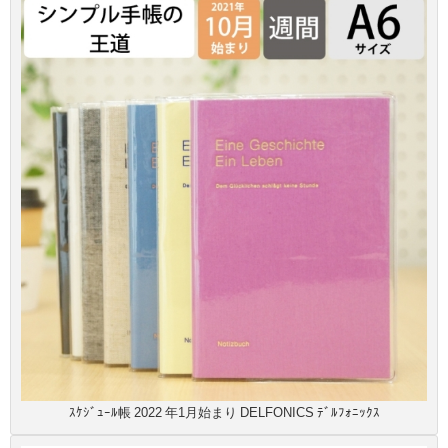
ｽｹｼﾞｭｰﾙ帳 2022 年1月始まり DELFONICS ﾃﾞﾙﾌｫﾆｯｸｽ