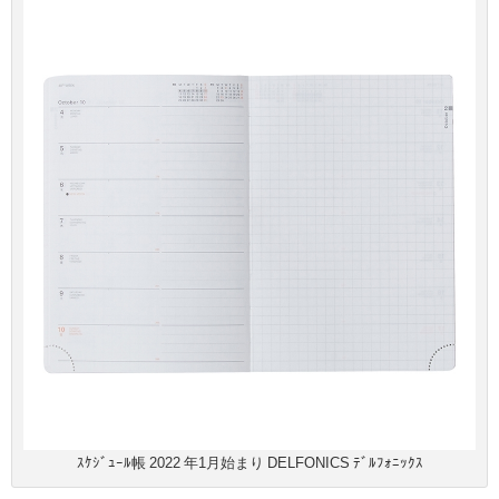
ｽｹｼﾞｭｰﾙ帳 2022 年1月始まり DELFONICS ﾃﾞﾙﾌｫﾆｯｸｽ