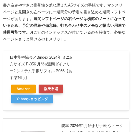
書き込みやすさと携帯性を兼ね備えたA5サイズの手帳です。マンスリー
ページと見開きの左ページに一週間分の予定を書き込める週間レフトペ
ージがあります。
週間レフトページの右ページは横罫のノートになって
いるため、予定の詳細や備忘録、打ち合わせ中のメモなど幅広い用途で
使用可能です。
月ごとのインデックスが付いているのも特徴で、必要な
ページをさっと開けるのもメリット。
日本能率協会／Bindex 2024年 ミニ6
穴サイズ P-056 月間&週間ダイアリ
ー2 システム手帳リフィル P056【あ
す楽対応】
Amazon
楽天市場
Yahooショッピング
能率 2024年1月始まり手帳 ウィーク