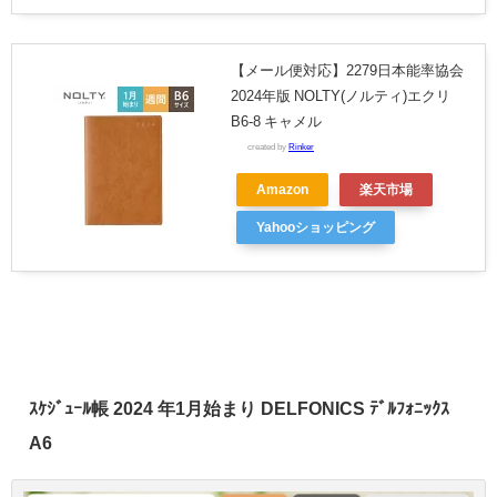
【メール便対応】2279日本能率協会
2024年版 NOLTY(ノルティ)エクリ
B6-8 キャメル
created by
Rinker
Amazon
楽天市場
Yahooショッピング
ｽｹｼﾞｭｰﾙ帳 2024 年1月始まり DELFONICS ﾃﾞﾙﾌｫﾆｯｸｽ
A6