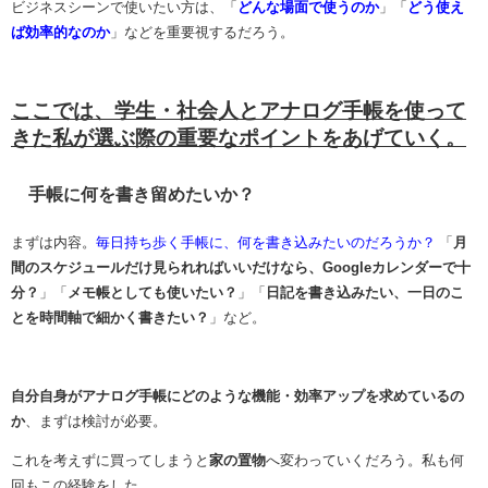
ビジネスシーンで使いたい方は、「
どんな場面で使うのか
」「
どう使え
ば効率的なのか
」などを重要視するだろう。
ここでは、学生・社会人とアナログ手帳を使って
きた私が選ぶ際の重要なポイントをあげていく。
手帳に何を書き留めたいか？
まずは内容。
毎日持ち歩く手帳に、何を書き込みたいのだろうか？
「
月
間のスケジュールだけ見られればいいだけなら、Googleカレンダーで十
分？
」「
メモ帳としても使いたい？
」「
日記を書き込みたい、一日のこ
とを時間軸で細かく書きたい？
」など。
自分自身がアナログ手帳にどのような機能・効率アップを求めているの
か
、まずは検討が必要。
これを考えずに買ってしまうと
家の置物
へ変わっていくだろう。私も何
回もこの経験をした。