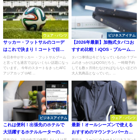
ウェア・パンツ
ビジネスアイテム
サッカー・フットサルのコーデ
【2026年最新】加熱式タバコお
はこれで決まり！コートで目立
すすめ比較！iQOS・プルーム・
つおすすめブランド ！
互換機のメリット・特徴を徹底
今日本中がサッカー ・フットサルブーム
タバコ事情は今どうなっているのか？ブー
と言っても過言ではないくらい話題になっ
ムのきっかけはiQOSだろう。一時期予約
解説
ています。 今年のスタートをきったAFC
しても数ヶ月待たなければならないほどの
アジアカップ UAE ...
大人気商品となっていた。...
ビジネスアイテム
ウェア・パンツ
これは便利！出張先のホテルで
最新！オールシーズンで使える
大活躍するホテルルーターの魅
おすすめのマウンテンパーカー
力
傑作5選
現在では、1日の生活で使用しない人は居
最近は、スーツに合わせるビジネスマンも