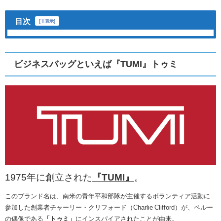
目次
[
非表示
]
ビジネスバッグといえば『TUMI』
トゥミ
1975年に創立された
『TUMI』
。
このブランド名は
、南米の青年平和部隊が主催するボランティア活動に
参加した創業者チャーリー・クリフォード（Charlie Clifford）が、ペルー
の偶像である
「トゥミ」
にインスパイアされたことが由来。