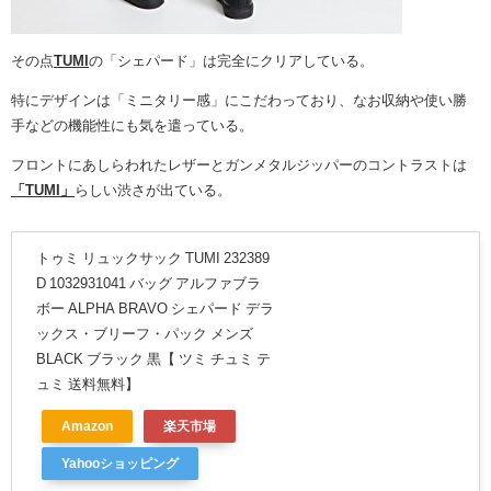
その点
TUMI
の「シェパード」は完全にクリアしている。
特にデザインは「ミニタリー感」にこだわっており、なお収納や使い勝
手などの機能性にも気を遣っている。
フロントにあしらわれたレザーと
ガンメタルジッパーのコントラストは
「TUMI」
らしい渋さが出ている。
トゥミ リュックサック TUMI 232389
D 1032931041 バッグ アルファブラ
ボー ALPHA BRAVO シェパード デラ
ックス・ブリーフ・パック メンズ
BLACK ブラック 黒【 ツミ チュミ テ
ュミ 送料無料】
Amazon
楽天市場
Yahooショッピング