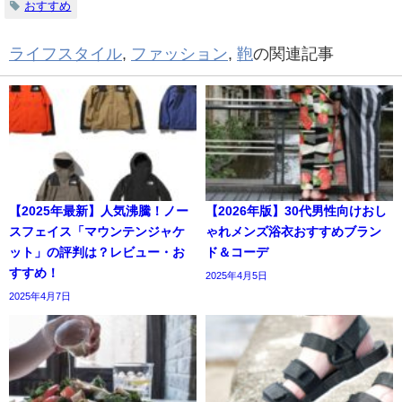
おすすめ
ライフスタイル
,
ファッション
,
鞄
の関連記事
【2025年最新】人気沸騰！ノー
【2026年版】30代男性向けおし
スフェイス「マウンテンジャケ
ゃれメンズ浴衣おすすめブラン
ット」の評判は？レビュー・お
ド＆コーデ
すすめ！
2025年4月5日
2025年4月7日