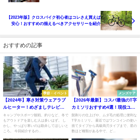
【2023年版】クロスバイク初心者はコレさえ買えば
安心！おすすめの揃えるべきアクセサリーを紹介
おすすめの記事
季節・イベント
メンズケア
【2024年】寒さ対策ウェアラブ
【2026年最新】コスパ最強のT字
ルヒーター！めざましテレビで
カミソリおすすめ4選！現役ユー
特集された商品ドウシシャ
ザーが選ぶ深剃り・肌に優しい
キャンプやスポーツ観戦、釣りなど、冬で
髭剃りの仕上げや、ムダ毛の処理に便利な
もアウトドアを楽しむ人は多いはず。 し
T字カミソリ。 最近ではワンコインの使い
DOSHISHA
モデル
かし、やっぱり寒いのは勘弁してほしいと
捨てタイプから高級両刃タイプまで、星の
ころ。 今回紹介するの...
数ほど種類がある中で、ど...