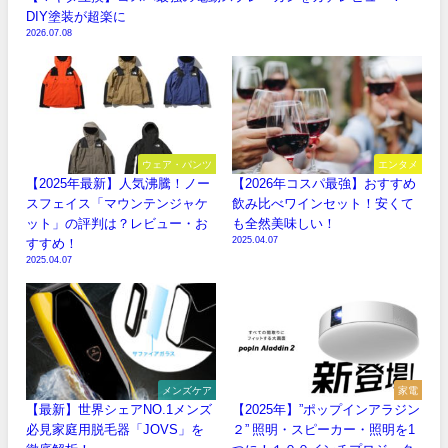
DIY塗装が超楽に
2026.07.08
ウェア・パンツ
エンタメ
【2025年最新】人気沸騰！ノー
【2026年コスパ最強】おすすめ
スフェイス「マウンテンジャケ
飲み比べワインセット！安くて
ット」の評判は？レビュー・お
も全然美味しい！
2025.04.07
すすめ！
2025.04.07
メンズケア
家電
【最新】世界シェアNO.1メンズ
【2025年】”ポップインアラジン
必見家庭用脱毛器「JOVS」を
２” 照明・スピーカー・照明を1