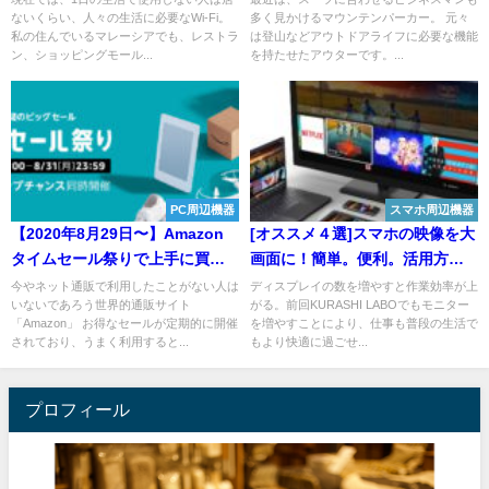
ないくらい、人々の生活に必要なWi-Fi。
多く見かけるマウンテンパーカー。 元々
私の住んでいるマレーシアでも、レストラ
は登山などアウトドアライフに必要な機能
ン、ショッピングモール...
を持たせたアウターです。...
PC周辺機器
スマホ周辺機器
【2020年8月29日〜】Amazon
[オススメ４選]スマホの映像を大
タイムセール祭りで上手に買い
画面に！簡単。便利。活用方法
物する方法！
は無限
今やネット通販で利用したことがない人は
ディスプレイの数を増やすと作業効率が上
いないであろう世界的通販サイト
がる。前回KURASHI LABOでもモニター
「Amazon」 お得なセールが定期的に開催
を増やすことにより、仕事も普段の生活で
されており、うまく利用すると...
もより快適に過ごせ...
プロフィール