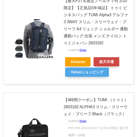
【最大P27＆限定ノベルティ付 2/20
限定】【正規品5年保証】 トゥミ ビ
ジネスバッグ TUMI Alpha3 アルファ
3 3WAY スリム・スリーウェイ・ブ
リーフ A4 リュック ショルダー 通勤
通勤バッグ 出張 メンズ ナイロン ト
ゥミジャパン 2603182
created by
Rinker
Amazon
楽天市場
Yahooショッピング
【4時間クーポン】TUMI （トゥミ）
2603182 ALPHA3 スリム・スリーウ
ェイ・ブリーフ Black（ブラック）
created by
Rinker
¥55,790
(2023/12/27 13:55:02時点 楽天市
場調べ-
詳細)