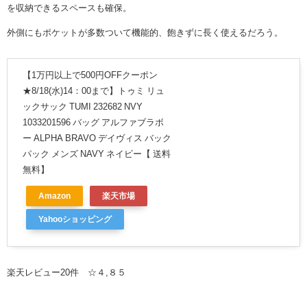
を収納できるスペースも確保。
外側にもポケットが多数ついて機能的、飽きずに長く使えるだろう。
【1万円以上で500円OFFクーポン
★8/18(水)14：00まで】トゥミ リュ
ックサック TUMI 232682 NVY
1033201596 バッグ アルファブラボ
ー ALPHA BRAVO デイヴィス バック
パック メンズ NAVY ネイビー【 送料
無料】
Amazon
楽天市場
Yahooショッピング
楽天レビュー20件 ☆４,８５