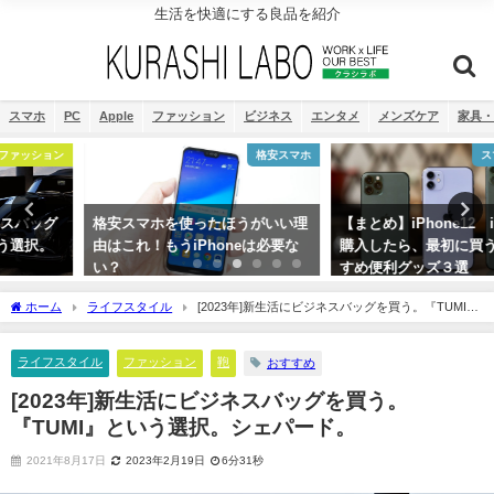
生活を快適にする良品を紹介
スマホ
PC
Apple
ファッション
ビジネス
エンタメ
メンズケア
家具・
格安スマホ
スマホ周辺機器
格安スマホを使ったほうがいい理
【まとめ】iPhone12 iPhone11
由はこれ！もうiPhoneは必要な
購入したら、最初に買うべきおす
い？
すめ便利グッズ３選
2019年4月26日
2021年8月24日
ホーム
ライフスタイル
[2023年]新生活にビジネスバッグを買う。『TUMI』
という選択。シェパード。
ライフスタイル
ファッション
鞄
おすすめ
[2023年]新生活にビジネスバッグを買う。
『TUMI』という選択。シェパード。
2021年8月17日
2023年2月19日
6分31秒