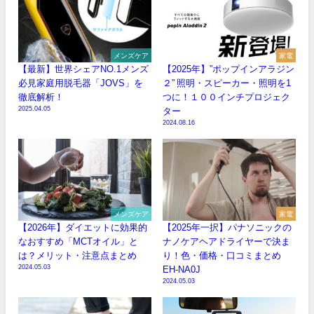
メンズケア
家電
【最新】世界シェアNO.1メンズ
【2025年】”ポップインアラジン
必見家庭用脱毛器「JOVS」を
２” 照明・スピーカー・照明を1
徹底解析！
つに！１００インチプロジェク
2025.04.05
ター
2024.08.16
メンズケア
家電
【2026年】ダイエットに効果的
【2025年一択】パナソニックの
なおすすめ「MCTオイル」と
ナノケアヘアドライヤーで決ま
は？メリット・注意点まとめ
り！色・価格・口コミまとめ
2024.05.03
EH-NA0J
2024.05.03