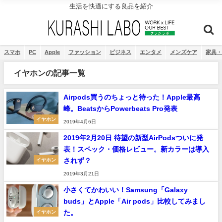
生活を快適にする良品を紹介
スマホ
PC
Apple
ファッション
ビジネス
エンタメ
メンズケア
家具・
イヤホンの記事一覧
Airpods買うのちょっと待った！Apple最高
峰。BeatsからPowerbeats Pro発表
イヤホン
2019年4月6日
2019年2月20日 待望の新型AirPodsついに発
表！スペック・価格レビュー。新カラーは導入
されず？
イヤホン
2019年3月21日
小さくてかわいい！Samsung「Galaxy
buds」とApple「Air pods」比較してみまし
た。
イヤホン