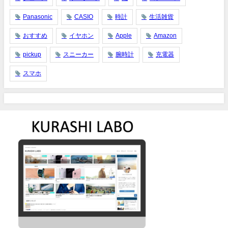
Panasonic
CASIO
時計
生活雑貨
おすすめ
イヤホン
Apple
Amazon
pickup
スニーカー
腕時計
充電器
スマホ