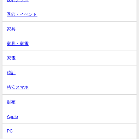
季節・イベント
家具
家具・家電
家電
時計
格安スマホ
財布
Apple
PC