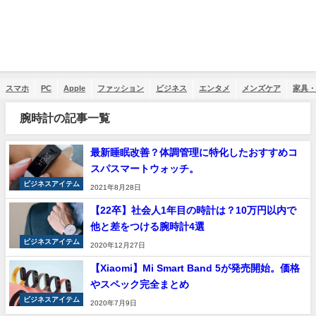
スマホ
PC
Apple
ファッション
ビジネス
エンタメ
メンズケア
家具・
腕時計の記事一覧
最新睡眠改善？体調管理に特化したおすすめコ
スパスマートウォッチ。
ビジネスアイテム
2021年8月28日
【22卒】社会人1年目の時計は？10万円以内で
他と差をつける腕時計4選
ビジネスアイテム
2020年12月27日
【Xiaomi】Mi Smart Band 5が発売開始。価格
やスペック完全まとめ
ビジネスアイテム
2020年7月9日