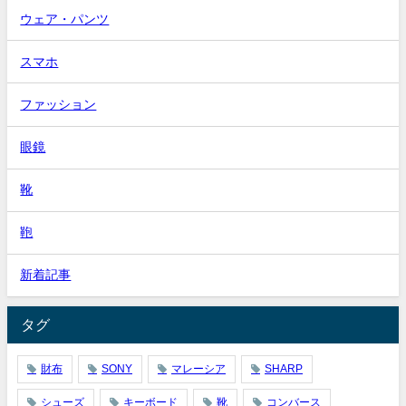
ウェア・パンツ
スマホ
ファッション
眼鏡
靴
鞄
新着記事
タグ
財布
SONY
マレーシア
SHARP
シューズ
キーボード
靴
コンバース