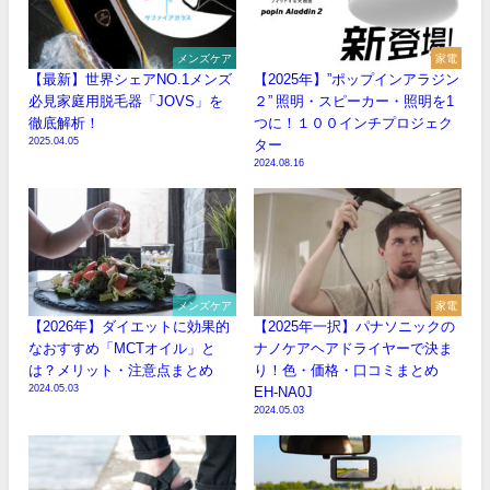
メンズケア
家電
【最新】世界シェアNO.1メンズ
【2025年】”ポップインアラジン
必見家庭用脱毛器「JOVS」を
２” 照明・スピーカー・照明を1
徹底解析！
つに！１００インチプロジェク
2025.04.05
ター
2024.08.16
メンズケア
家電
【2026年】ダイエットに効果的
【2025年一択】パナソニックの
なおすすめ「MCTオイル」と
ナノケアヘアドライヤーで決ま
は？メリット・注意点まとめ
り！色・価格・口コミまとめ
2024.05.03
EH-NA0J
2024.05.03