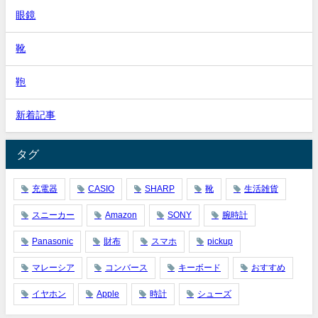
眼鏡
靴
鞄
新着記事
タグ
充電器
CASIO
SHARP
靴
生活雑貨
スニーカー
Amazon
SONY
腕時計
Panasonic
財布
スマホ
pickup
マレーシア
コンバース
キーボード
おすすめ
イヤホン
Apple
時計
シューズ