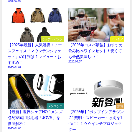
2026.07.08
ウェア・パンツ
エンタメ
【2025年最新】人気沸騰！ノー
【2026年コスパ最強】おすすめ
スフェイス「マウンテンジャケ
飲み比べワインセット！安くて
ット」の評判は？レビュー・お
も全然美味しい！
2025.04.07
すすめ！
2025.04.07
メンズケア
家電
【最新】世界シェアNO.1メンズ
【2025年】”ポップインアラジン
必見家庭用脱毛器「JOVS」を
２” 照明・スピーカー・照明を1
徹底解析！
つに！１００インチプロジェク
2025.04.05
ター