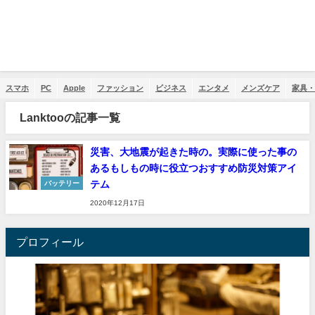
スマホ
PC
Apple
ファッション
ビジネス
エンタメ
メンズケア
家具・
Lanktooの記事一覧
災害、大地震が起きた時の。実際に使った事の
あるもしもの時に役立つおすすめ防災対策アイ
テム
バッテリー
2020年12月17日
プロフィール