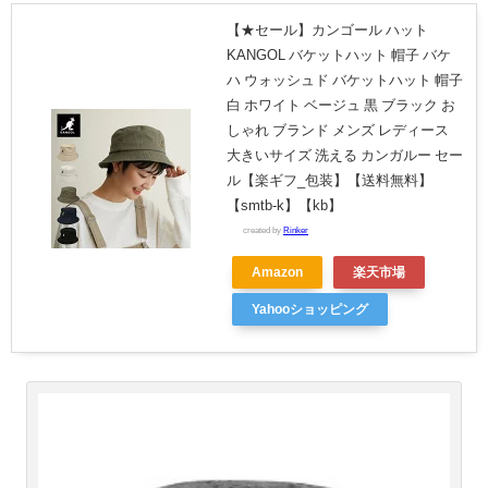
【★セール】カンゴール ハット
KANGOL バケットハット 帽子 バケ
ハ ウォッシュド バケットハット 帽子
白 ホワイト ベージュ 黒 ブラック お
しゃれ ブランド メンズ レディース
大きいサイズ 洗える カンガルー セー
ル【楽ギフ_包装】【送料無料】
【smtb-k】【kb】
created by
Rinker
Amazon
楽天市場
Yahooショッピング