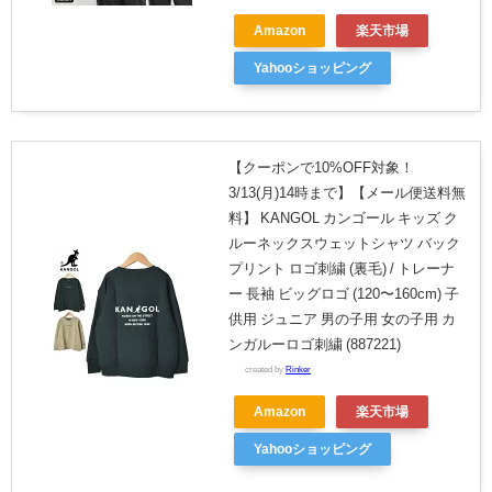
Amazon
楽天市場
Yahooショッピング
【クーポンで10%OFF対象！
3/13(月)14時まで】【メール便送料無
料】 KANGOL カンゴール キッズ ク
ルーネックスウェットシャツ バック
プリント ロゴ刺繍 (裏毛) / トレーナ
ー 長袖 ビッグロゴ (120〜160cm) 子
供用 ジュニア 男の子用 女の子用 カ
ンガルーロゴ刺繍 (887221)
created by
Rinker
Amazon
楽天市場
Yahooショッピング