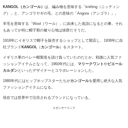
KANGOL（カンゴール）
は、編み物を意味する「knitting（ニッティン
グ）」と、アンゴラヤギの毛、との意味の「Angora（アンゴラ）」。
羊毛を意味する「Wool（ウール）」に由来した造語になるとの事。それ
もあってか特に帽子類の被り心地は抜群だそうだ。
1918年にイギリスで帽子を販売するショップとして開店し、1938年に自
社ブランド
KANGOL
（
カンゴール
）をスタート。
イギリス軍のベレー帽製造を請け負っていたのだとか。戦後に人気ファ
ッションアイテムとなって、1960年代には、
マリークワント
や
ピエール
カルダン
といったデザイナーとコラボレーションした。
1980年代にはヒップホップスターたちが
カンゴール
を愛用し絶大な
人気
ファッションアイテムになる
。
現在では世界中で注目されるブランドになっている。
スポンサーリンク