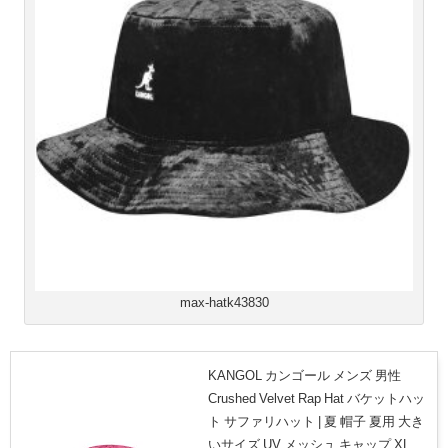
max-hatk43830
KANGOL カンゴール メンズ 男性
Crushed Velvet Rap Hat バケットハッ
ト サファリハット | 夏 帽子 夏用 大き
いサイズ UV メッシュ キャップ XL