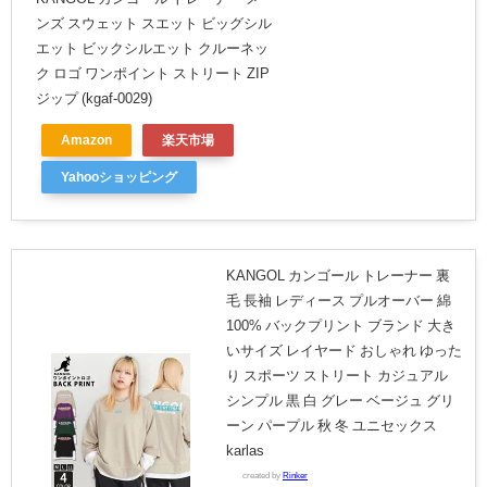
ンズ スウェット スエット ビッグシル
エット ビックシルエット クルーネッ
ク ロゴ ワンポイント ストリート ZIP
ジップ (kgaf-0029)
Amazon
楽天市場
Yahooショッピング
KANGOL カンゴール トレーナー 裏
毛 長袖 レディース プルオーバー 綿
100% バックプリント ブランド 大き
いサイズ レイヤード おしゃれ ゆった
り スポーツ ストリート カジュアル
シンプル 黒 白 グレー ベージュ グリ
ーン パープル 秋 冬 ユニセックス
karlas
created by
Rinker