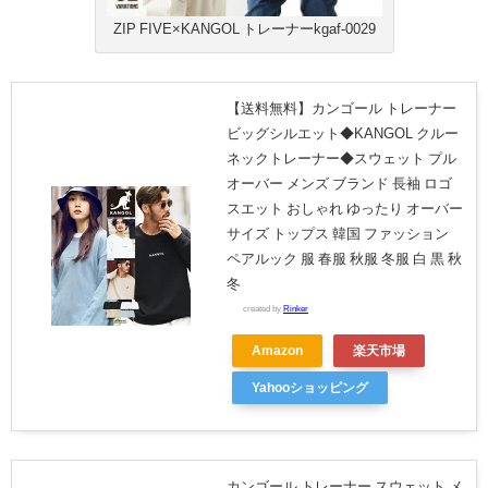
ZIP FIVE×KANGOL トレーナーkgaf-0029
【送料無料】カンゴール トレーナー
ビッグシルエット◆KANGOL クルー
ネックトレーナー◆スウェット プル
オーバー メンズ ブランド 長袖 ロゴ
スエット おしゃれ ゆったり オーバー
サイズ トップス 韓国 ファッション
ペアルック 服 春服 秋服 冬服 白 黒 秋
冬
created by
Rinker
Amazon
楽天市場
Yahooショッピング
カンゴール トレーナー スウェット メ