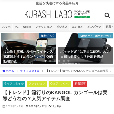
生活を快適にする良品を紹介
スマホ
PC
Apple
ファッション
ビジネス
エンタメ
メンズケア
家具・
SIMカード・ポケットWiFi
ビジネスアイテム
ポケットWifiは本当に便利。カフ
【2023年夏】最強のコスパ時計チ
ェ探し必要なし？外出必需品
ープカシオ！チープカシオとは。
おすすめランキング
2019年8月24日
2021年8月9日
ホーム
ライフスタイル
【トレンド】流行りのKANGOL カンゴールは実際ど
うなの？人気アイテム調査
ライフスタイル
ファッション
ウェア・パンツ
新着記事
【トレンド】流行りのKANGOL カンゴールは実
際どうなの？人気アイテム調査
2021年8月13日
2023年3月12日
11分9秒