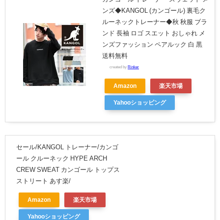
ンズ◆KANGOL (カンゴール) 裏毛ク
ルーネックトレーナー◆秋 秋服 ブラ
ンド 長袖 ロゴ スエット おしゃれ メ
ンズファッション ペアルック 白 黒
送料無料
created by
Rinker
Amazon
楽天市場
Yahooショッピング
セール/KANGOL トレーナー/カンゴ
ール クルーネック HYPE ARCH
CREW SWEAT カンゴール トップス
ストリート あす楽/
Amazon
楽天市場
Yahooショッピング