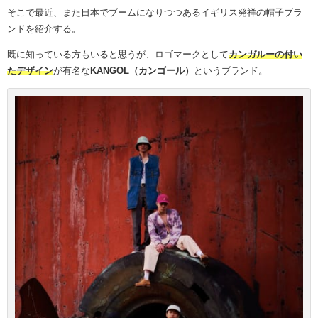
そこで最近、また日本でブームになりつつある
イギリス発祥の帽子ブラ
ンドを紹介する。
既に知っている方もいると思うが、
ロゴマークとして
カンガルーの付い
たデザイン
が有名な
KANGOL（カンゴール）
というブランド。