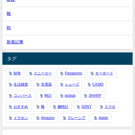
靴
鞄
新着記事
タグ
財布
スニーカー
Panasonic
キーボード
生活雑貨
充電器
シューズ
CASIO
コンバース
時計
pickup
SHARP
おすすめ
靴
腕時計
SONY
スマホ
イヤホン
Amazon
マレーシア
Apple