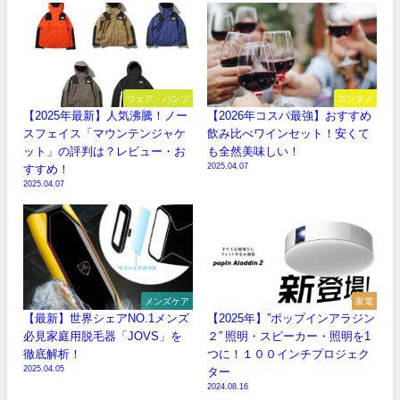
ウェア・パンツ
エンタメ
【2025年最新】人気沸騰！ノー
【2026年コスパ最強】おすすめ
スフェイス「マウンテンジャケ
飲み比べワインセット！安くて
ット」の評判は？レビュー・お
も全然美味しい！
2025.04.07
すすめ！
2025.04.07
メンズケア
家電
【最新】世界シェアNO.1メンズ
【2025年】”ポップインアラジン
必見家庭用脱毛器「JOVS」を
２” 照明・スピーカー・照明を1
徹底解析！
つに！１００インチプロジェク
2025.04.05
ター
2024.08.16