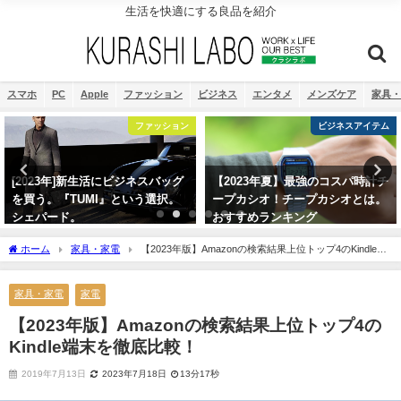
生活を快適にする良品を紹介
スマホ
PC
Apple
ファッション
ビジネス
エンタメ
メンズケア
家具・
ビジネスアイテム
SIMカード・ポケットWiFi
【2023年夏】最強のコスパ時計チ
ポケットWifiは本当に便利。カフ
ープカシオ！チープカシオとは。
ェ探し必要なし？外出必需品
おすすめランキング
2019年8月24日
2021年8月9日
ホーム
家具・家電
【2023年版】Amazonの検索結果上位トップ4のKindle端
末を徹底比較！
家具・家電
家電
【2023年版】Amazonの検索結果上位トップ4の
Kindle端末を徹底比較！
2019年7月13日
2023年7月18日
13分17秒