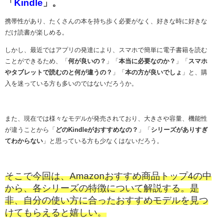
「
Kindle
」。
携帯性があり、
たくさんの本を持ち歩く必要がなく、好きな時に好きな
だけ読書が楽しめる。
しかし、最近ではアプリの発達により、スマホで簡単に電子書籍を読む
ことができるため、「
何が良いの？
」「
本当に必要なのか？
」「
スマホ
やタブレットで読むのと何が違うの？
」「
本の方が良いでしょ
」と、購
入を迷っている方も多いのではないだろうか。
また、現在では様々なモデルが発売されており、大きさや容量、機能性
が違うことから「
どのKindleがおすすめなの？
」「
シリーズがありすぎ
てわからない
」と思っている方も少なくはないだろう。
そこで今回は、Amazonおすすめ商品トップ4の中
から、各シリーズの特徴について解説する。是
非、自分の使い方に合ったおすすめモデルを見つ
けてもらえると嬉しい。