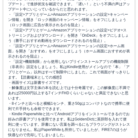
プデート」で進捗状況を確認できます。「遅い！」という不満の声はアッ
プデート中にいじっているからだと思われます。
・「設定>アプリとゲーム>Amazonアプリケーションの設定>キャンペー
ン情報」を開き「ロック画面のキャンペーン情報」をオフにしましょう
（ロック画面に広告が表示されるのを阻止）。
・「設定>アプリとゲーム>Amazonアプリケーションの設定>ビデオ>ス
トリーミングおよびダウンロード」を開き「OnDeck」をオフにしましょ
う（勝手におすすめ動画をダウンロードされるのを阻止）。
・「設定>アプリとゲーム>Amazonアプリケーションの設定>ホーム画
面」を開き「おすすめ」をオフにしましょう（ホーム画面におすすめが表
示されるのを阻止）。
・「設定>機能制限」から使用しないプリインストールアプリの機能制限
（非表示）設定をしましょう。私はKindle使用がメインなので「本」「ア
プリとゲーム」以外はすべて制限中にしました。これで画面がすっきりし
ます。【読書端末としての感想】
・画面サイズは新書サイズです。
・解像度は文字主体の本を読む上では十分奇麗です。この解像度に不満で
あれば25000円以上する7インチFHDくらいじゃないと満足できないと思
います。
・8インチと比べると横幅1センチ、重さ50gはコンパクトなので携帯に便
利で片手持ちも余裕でできます。
・Kindle Paperwhiteと比べてAndroidアプリをインストールできるのでお
好みの辞書アプリを使用できます。私はGoldenDictに英辞郎を入れて便
利に使っています。辞書にない言葉を調べるにもブラウジングがストレス
になりません。私はPaperWhiteも所持していましたが、FIRE7のほうが
快適なので売却してしまいました。