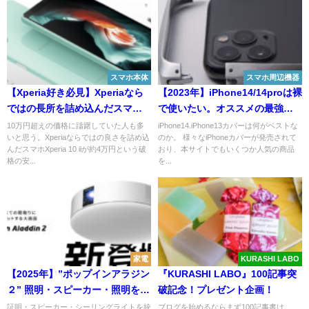
スマホ本体
スマホ周辺機器
【Xperia好き必見】Xperiaなら
【2023年】iPhone14/14proは裸
ではの長所を詰め込んだスマホ
で使いたい。オススメの最強ス
シリーズ紹介！
マホバンパーギルドデザイン ！
10万円超えの価格に躊躇していた人も多
iPhone14.iPhone13カバーは何がベストな
いと思う。Xperiaならではの良さを詰め込
のか。 様々なiPhoneカバーが発売されて
んだスマホXperia 10 iiが約4万円という破
おり、本サイトでもいくつか人気の商品
格の安...
を...
家電
KURASHI LABO
【2025年】”ポップインアラジン
『KURASHI LABO』100記事突
２” 照明・スピーカー・照明を1
破記念！プレゼント企画！
つに！１００インチプロジェク
証明・スピーカー・シーリングライトを統
ブログを始めるならまず100記事書け。