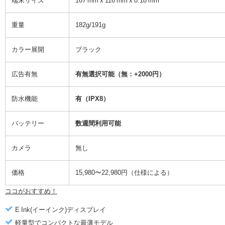
端末サイズ
167 mm x 116 mm x 8.18 mm
重量
182g/191g
カラー展開
ブラック
広告有無
有無選択可能（無：+2000円）
防水機能
有（IPX8）
バッテリー
数週間利用可能
カメラ
無し
価格
15,980〜22,980円（仕様による）
ココがおすすめ！
E Ink(イーインク)ディスプレイ
軽量型でコンパクトな最薄モデル