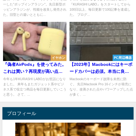
一した”ポップインアラジン”。先日新型ポ
『KURASHI LABO』をスタートしてから
ター
ッピンアラジンが、性能を改良し発売され
100日以上、毎日更新で100記事を達成し
た。旧型との違いとともに...
た。 ブログ...
イヤホン
PC周辺機器
『偽者AirPods』を使ってみた。
【2023年】Macbookにはキーボ
これは買い？再現度が高い点と
ードカバーは必須。本当に良い
低い点。
商品はこれ！
今年も1年KURASHI LABOがお世話になり
Macbookのキーボード故障を未然に防
ました。 来年もまたガジェット系やビジ
ぐ。 先日Macbook Pro 16インチが発売に
ネス系で役立つ商品を毎日更新していこう
なり、改善された点やパワーアップした点
と思う。 さて、...
が多く、...
プロフィール