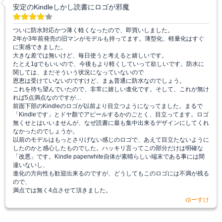
安定のKindleしかし読書にロゴが邪魔
ついに防水対応かつ薄く軽くなったので、即買いしました。
2年か3年前発売の旧マンがモデルも持ってます。薄型化、軽量化はすぐ
に実感できました。
大きな差では無いけど、毎日使うと考えると嬉しいです。
たとえ1gでもいいので、今後もより軽くしていって欲しいです。防水に
関しては、まだそういう状況になっていないので
恩恵は受けていないのですけど、まぁ普通に防水なのでしょう。
これを待ち望んでいたので、非常に嬉しい進化です。そして、これが無け
れば5点満点なのですが…
前面下部のKindleのロゴが以前より目立つようになってました。まるで
「Kindleです」とドヤ顏でアピールするかのごとく、目立ってます。ロゴ
無くせとはいいませんが、なぜ読書に最も集中出来るデザインにしてくれ
なかったのでしょうか。
以前のモデルはもっとさりげない感じのロゴで、あえて目立たないように
したのかと感心したものでした。ハッキリ言ってこの部分だけは明確な
「改悪」です。Kindle paperwhite自体が素晴らしい端末である事には間
違いないし、
進化の方向性も歓迎出来るのですが、どうしてもこのロゴには不満が残る
ので、
満点では無く4点させて頂きました。
ゆーすけ