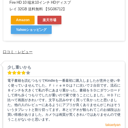
Fire HD 10 端末10インチ HDディスプ
レイ 32GB 送料無料 【SG06712】
Amazon
楽天市場
Yahooショッピング
口コミ・レビュー
少し重いかも
電子書籍を読むつもりでKindleを一番最初に購入しましたが意外と使い辛
く使っていませんでした。ＦｉｒｅＨＤは７に次いで２台目です。流石に
８インチを大きくて私の手にあまり重かった。書籍をＳＤにダウンロード
して持ち歩くつもりでしたが重いので家で使うことにしました。ＨＤ７に
比べて画面がきれいです。文字も読みやすく買って良かったと思いまし
た。他の人のレビューにあるようにアプリが良くありませんがこれはそう
いうタブレットと割り切ってます。本とビデオが観られてこのお値段はお
買い得感がありました。カメラは画質が荒くきれいではありませんので使
うことがないかと思います。
takaetyan