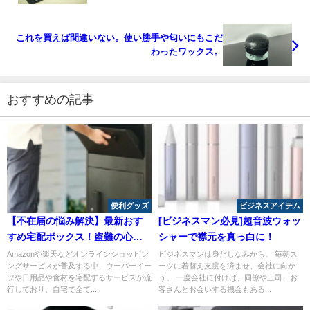
これを買えば間違いない。使い勝手や匂いにもこだ
わったワックス。
おすすめの記事
便利グッズ
ビジネスアイテム
【不在届の悩み解決】最新おす
[ビジネスマン必見]超音波ウォッ
すめ宅配ボックス！盗難の心配
シャーで襟元を真っ白に！
は？
Amazonや楽天などオンラインショッピン
ビジネスマンは身だしなみから。 毎朝ス
ングサービスが普及する中、ウーバーイー
ーツに着替え支度を済ませ、会社に向か
ツや日用品や食材を宅配するサービスが流
う。 一度会社に付けば、同僚や上司、お
行しており、自宅で全て...
客さんとお会いする機会もある...