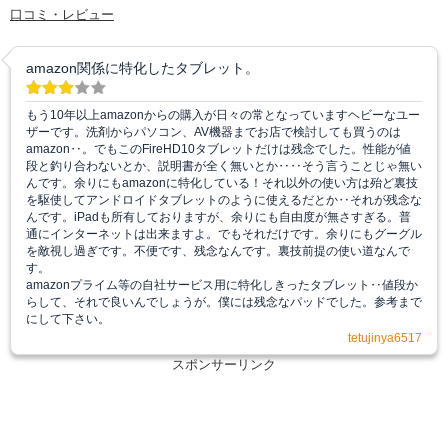
口コミ・レビュー
amazon関係に特化したタブレット。
もう10年以上amazonからの購入が日々の常となっていますヘビーなユー
ザーです。洗剤からパソコン、AV機器までお店で検討しても買うのは
amazon‥。でもこのFireHD10タブレットだけは残念でした。性能が値
段と釣り合わないとか、説明書が全く無いとか‥‥そう言うことじゃ無い
んです。余りにもamazonに特化している！それ以外の使い方は殆ど裏技
を駆使してアンドロイドタブレットのように使えるだとか‥それが残念な
んです。iPadも所有しておりますが、余りにも自由度が無さすぎる。普
通にインターネットは出来ますよ。でもそれだけです。余りにもグーグル
を敵視し過ぎです。不便です、残念なんです。裏技前提の使い道なんで
す。
amazonプライム等の自社サービス用に特化しきったタブレット‥値段か
らして、それで良いんでしょうが。僕には残念なパッドでした。参考まで
にして下さい。
tetujinya6517
スポンサーリンク