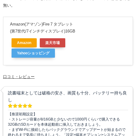
無い。
Amazon(アマゾン)Fire 7 タブレット
(第7世代/7インチディスプレイ)16GB
Amazon
楽天市場
Yahooショッピング
口コミ・レビュー
読書端末としては破格の安さ、画質も十分、バッテリー持ち良
し
【推奨初期設定】
・ストレージ容量が8/16GBと少ないので1000円くらいで購入できる
32GBのSDカードを本体起動前に挿入しておきましょう。
・まずWi-Fiに接続したらバックグラウンドでアップデートが始まるので
終わるまで気長に待ちましょう。「設定>端末オプション>システムアッ