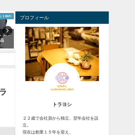
ッション
便利グッズ
格
プロフィール
スバッグ
【最新】車載ホルダーワイヤレ
格安スマホを使ったほうが
選択。
ス充電器おすすめランキング！
理由はこれ！もうiPhone
Qi自動開閉式
ない？
2022年11月13日
2019年4月26日
ラ
トラヨシ
２２歳で会社員から独立、翌年会社を設
立。
現在は創業１５年を迎え、