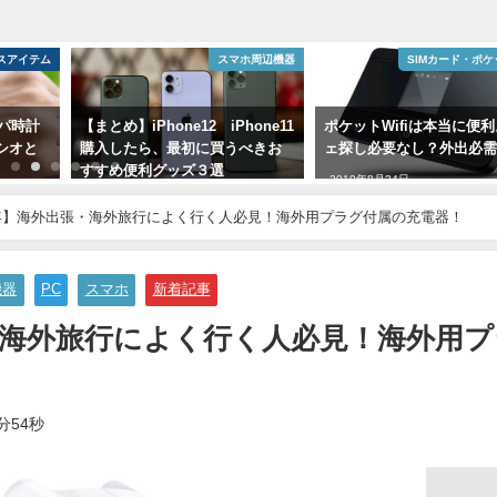
ホ周辺機器
SIMカード・ポケットWiFi
ファ
hone11
ポケットWifiは本当に便利。カフ
[2023年]新生活にビジネ
べきお
ェ探し必要なし？外出必需品
を買う。『TUMI』という
シェパード。
2019年8月24日
2021年8月17日
3年】海外出張・海外旅行によく行く人必見！海外用プラグ付属の充電器！
機器
PC
スマホ
新着記事
張・海外旅行によく行く人必見！海外用プ
分54秒