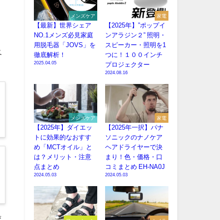
メンズケア
家電
【最新】世界シェア
【2025年】”ポップイ
NO.1メンズ必見家庭
ンアラジン２” 照明・
用脱毛器「JOVS」を
スピーカー・照明を1
及
徹底解析！
つに！１００インチ
2025.04.05
プロジェクター
2024.08.16
メンズケア
家電
【2025年】ダイエッ
【2025年一択】パナ
トに効果的なおすす
ソニックのナノケア
め「MCTオイル」と
ヘアドライヤーで決
は？メリット・注意
まり！色・価格・口
点まとめ
コミまとめ EH-NA0J
2024.05.03
2024.05.03
変