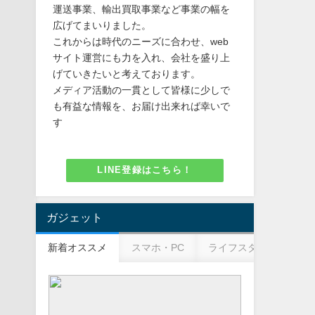
運送事業、輸出買取事業など事業の幅を
広げてまいりました。
これからは時代のニーズに合わせ、web
サイト運営にも力を入れ、会社を盛り上
げていきたいと考えております。
メディア活動の一貫として皆様に少しで
も有益な情報を、お届け出来れば幸いで
す
LINE登録はこちら！
ガジェット
新着オススメ
スマホ・PC
ライフスタイル
ビ