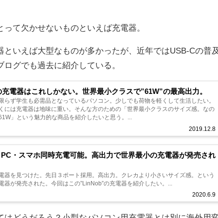
とって欠かせないものといえば充電器。
といえば大型なものが多かったが、近年ではUSB-Cの普
ブログでも過去に紹介している。
okの充電器はこれしかない。世界最小クラスで”61W”の最高出力。
限らず学生も必需品となっているパソコン。少しでも荷物を軽くして生活したい。
くには充電器は地味に重い。そんな方のための「世界最小クラスのサイズ感。なの
61W」という魅力的な商品を紹介したいと思う。...
2019.12.8
年】PC・スマホ同時充電可能。高出力で世界最小の充電器が発売され
電器を見つけた。先日３ポート採用。高出力。クレカより小さいサイズ感。という
器が発売された。今回はこの”LinNob”の充電器を紹介したい。...
2020.6.9
てはどうだろう？小型なパソコン用充電器とは別に海外用