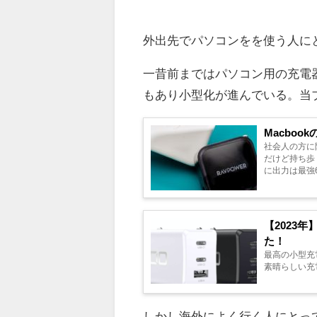
外出先でパソコンをを使う人に
一昔前まではパソコン用の充電器
もあり小型化が進んでいる。当
Macbo
社会人の方に
だけど持ち歩
に出力は最強
【2023
た！
最高の小型充
素晴らしい充電
しかし海外によく行く人にとっ