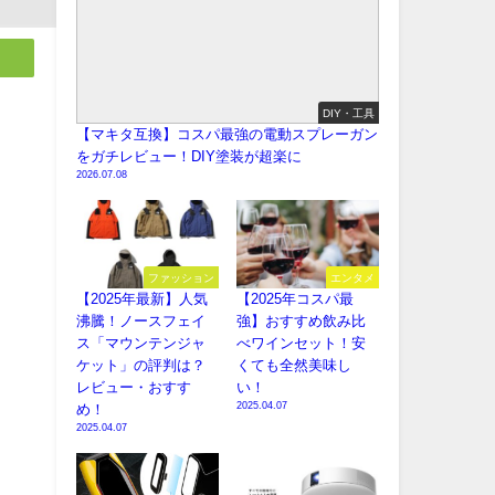
DIY・工具
【マキタ互換】コスパ最強の電動スプレーガン
をガチレビュー！DIY塗装が超楽に
2026.07.08
ファッション
エンタメ
【2025年最新】人気
【2025年コスパ最
沸騰！ノースフェイ
強】おすすめ飲み比
ス「マウンテンジャ
べワインセット！安
ケット」の評判は？
くても全然美味し
レビュー・おすす
い！
2025.04.07
め！
2025.04.07