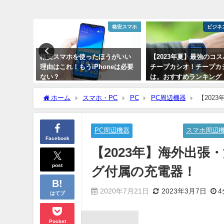
格安スマホ
ビジネスアイテム
スマ
うがいい
【2023年夏】最強のコスパ時計
【まとめ】iPhone12 iP
neは必要
チープカシオ！チープカシオと
購入したら、最初に買う
は。おすすめランキング
すすめ便利グッズ３選
2021年8月9日
2021年8月24日
ホーム
スマホ・PC
PC
PC周辺機器
【202
PC周辺機器
スマホ・PC
スマホ周辺
Facebook
【2023年】海外出
post
グ付属の充電器！
2020年7月21日
2023年3月7日
4
はてブ
Pocket