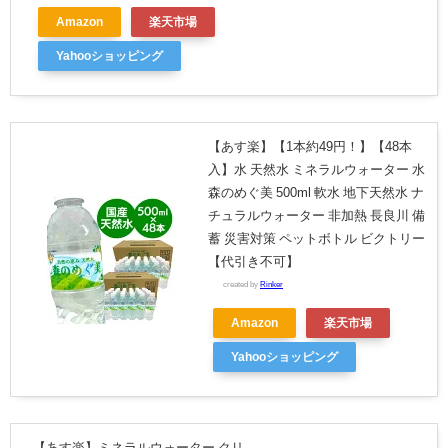
Amazon
楽天市場
Yahooショッピング
【あす楽】【1本約49円！】【48本
入】水 天然水 ミネラルウォーター 水
森のめぐ美 500ml 軟水 地下天然水 ナ
チュラルウォーター 非加熱 長良川 備
蓄 災害対策 ペットボトル ビクトリー
【代引き不可】
created by
Rinker
Amazon
楽天市場
Yahooショッピング
【あす楽】ミネラルウォーター クリ