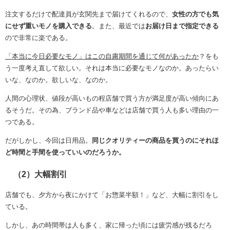
注文するだけで配達員が玄関先まで届けてくれるので、
女性の方でも気
にせず重いモノを購入できる
。また、最近では
お届け日まで指定できる
ので非常に楽である。
「本当に今日必要なモノ」はこの自粛期間を通じて何があったか
？をも
う一度考え直して欲しい。それは本当に必要なモノなのか。あったらい
いな、なのか。欲しいな、なのか。
人間の心理状、値段が高いもの程店舗で買う方が満足度が高い傾向にあ
るそうだ。その為、ブランド品や車などは店舗で買う人も多い理由の一
つである。
だがしかし、今回は日用品。
同じクオリティーの商品を買うのにそれほ
ど時間と手間を使っていいのだろうか。
（2）大幅割引
店舗でも、夕方から夜にかけて「お惣菜半額！」など、大幅に割引をし
ている。
しかし、あの時間帯は人も多く、家に帰った頃には疲労感が残るだろ