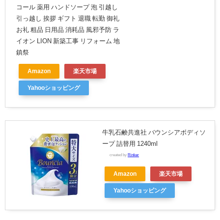
コール 薬用 ハンドソープ 泡 引越し
引っ越し 挨拶 ギフト 退職 転勤 御礼
お礼 粗品 日用品 消耗品 風邪予防 ラ
イオン LION 新築工事 リフォーム 地
鎮祭
Amazon
楽天市場
Yahooショッピング
牛乳石鹸共進社 バウンシアボディソ
ープ 詰替用 1240ml
created by
Rinker
Amazon
楽天市場
Yahooショッピング