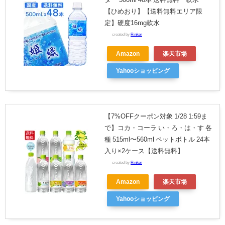
【ひめおり】【送料無料エリア限
定】硬度16mg軟水
created by
Rinker
Amazon
楽天市場
Yahooショッピング
【7%OFFクーポン対象 1/28 1:59ま
で】コカ・コーラ い・ろ・は・す 各
種 515ml〜560ml ペットボトル 24本
入り×2ケース【送料無料】
created by
Rinker
Amazon
楽天市場
Yahooショッピング