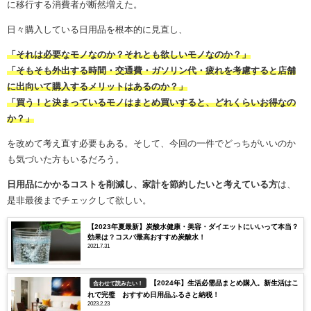
に移行する消費者が断然増えた。
日々購入している日用品を根本的に見直し、
「それは必要なモノなのか？それとも欲しいモノなのか？」
「そもそも外出する時間・交通費・ガソリン代・疲れを考慮すると店舗
に出向いて購入するメリットはあるのか？」
「買う！と決まっているモノはまとめ買いすると、どれくらいお得なの
か？」
を改めて考え直す必要もある。そして、今回の一件でどっちがいいのか
も気づいた方もいるだろう。
日用品にかかるコストを削減し、家計を節約したいと考えている方
は、
是非最後までチェックして欲しい。
【2023年夏最新】炭酸水健康・美容・ダイエットにいいって本当？
効果は？コスパ最高おすすめ炭酸水！
2021.7.31
【2024年】生活必需品まとめ購入。新生活はこ
合わせて読みたい！
れで完璧 おすすめ日用品ふるさと納税！
2023.2.23