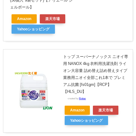
(36個入*9袋セット)【アリエール ジ
ェルボール】
Amazon
楽天市場
Yahooショッピング
トップ スーパーナノックス ニオイ専
用 NANOX 4kg 衣料用洗濯洗剤 ライ
オン大容量 詰め替え詰め替えタイプ
業務用ニオイ全部これ1本で プレミ
アム抗菌 [fs01gm]【RCP】
【HLS_DU】
created by
Rinker
Amazon
楽天市場
Yahooショッピング