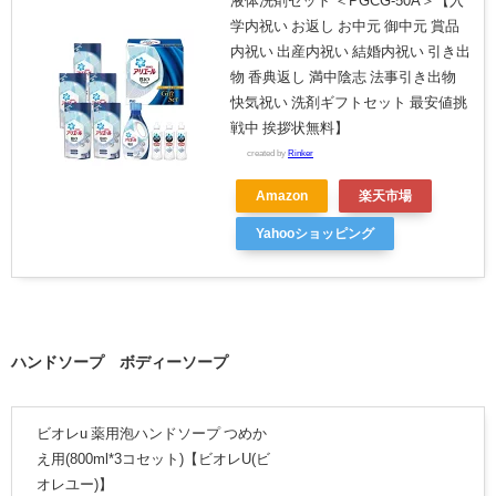
液体洗剤セット ＜PGCG-50A＞【入
学内祝い お返し お中元 御中元 賞品
内祝い 出産内祝い 結婚内祝い 引き出
物 香典返し 満中陰志 法事引き出物
快気祝い 洗剤ギフトセット 最安値挑
戦中 挨拶状無料】
created by
Rinker
Amazon
楽天市場
Yahooショッピング
ハンドソープ ボディーソープ
ビオレu 薬用泡ハンドソープ つめか
え用(800ml*3コセット)【ビオレU(ビ
オレユー)】