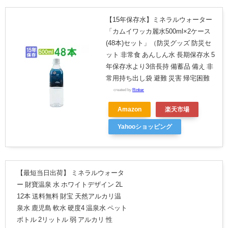
【15年保存水】ミネラルウォーター
「カムイワッカ麗水500ml×2ケース
(48本)セット」（防災グッズ 防災セ
ット 非常食 あんしん水 長期保存水 5
年保存水より3倍長持 備蓄品 備え 非
常用持ち出し袋 避難 災害 帰宅困難
created by
Rinker
Amazon
楽天市場
Yahooショッピング
【最短当日出荷】 ミネラルウォータ
ー 財寶温泉 水 ホワイトデザイン 2L
12本 送料無料 財宝 天然アルカリ温
泉水 鹿児島 軟水 硬度4 温泉水 ペット
ボトル 2リットル 弱 アルカリ 性