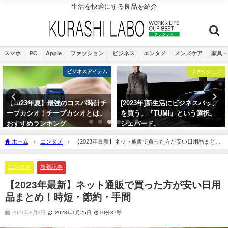
生活を快適にする良品を紹介
スマホ
PC
Apple
ファッション
ビジネス
エンタメ
メンズケア
家具・
ビジネスアイテム
ファッション
【2023年夏】最強のコスパ時計チ
[2023年]新生活にビジネスバッグ
ープカシオ！チープカシオとは。
を買う。『TUMI』という選択。
おすすめランキング
シェパード。
2021年8月9日
2021年8月17日
ホーム
エンタメ
【2023年最新】ネット通販で買った方が安い日用品まと
め！時短・節約・手間
エンタメ
新着記事
【2023年最新】ネット通販で買った方が安い日用
品まとめ！時短・節約・手間
2021年8月3日
2023年1月25日
10分37秒