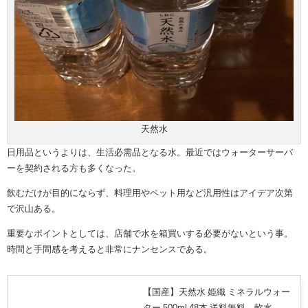
天然水
日用品というよりは、生活必需品となる水。最近ではウォーターサーバ
ーを契約される方も多くなった。
飲むだけが目的にならず、料理用やペット用など汎用性はアイデア次第
で沢山ある。
重要なポイントとしては、店舗で水を箱買いする必要がないという事。
時間と手間感を考えると非常にナンセンスである。
【国産】天然水 姫織 ミネラルウォー
ター 500ml 48本 送料無料 軟水