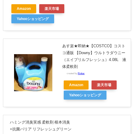
Amazon
楽天市場
Yahooショッピング
あす楽★即納★【COSTCO】コスト
コ通販 【Downy】ウルトラダウニー
（エイプリルフレッシュ）4.08L 液
体柔軟剤
created by
Rinker
Amazon
楽天市場
Yahooショッピング
ハミング消臭実感 柔軟剤 根本消臭
+抗菌バリア リフレッシュグリーン