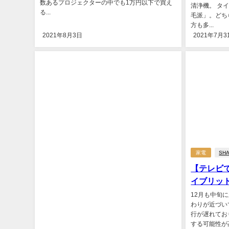
数あるプロジェクターの中でも1万円以下で買え
清浄機。 タ
る...
毛派」。どち
方も多...
2021年8月3日
2021年7月3
家電
SH
【テレビ
イブリット
12月も中旬
わりが近づい
行が遅れてお
する可能性が