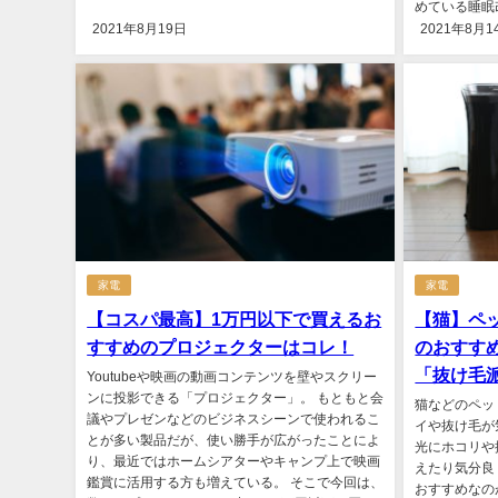
めている睡眠
2021年8月19日
2021年8月1
家電
家電
【コスパ最高】1万円以下で買えるお
【猫】ペ
すすめのプロジェクターはコレ！
のおすす
「抜け毛
Youtubeや映画の動画コンテンツを壁やスクリー
ンに投影できる「プロジェクター」。 もともと会
猫などのペッ
議やプレゼンなどのビジネスシーンで使われるこ
イや抜け毛が
とが多い製品だが、使い勝手が広がったことによ
光にホコリや
り、最近ではホームシアターやキャンプ上で映画
えたり気分良
鑑賞に活用する方も増えている。 そこで今回は、
おすすめなの