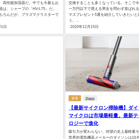
、高性能加湿器だ。中でも今最もお
交換することも多くなっている。そこで
器は、シャープの「HV-L75」だ。
一万円以下で買える男女を問わず喜ばれ
ちろんだが、プラズマクラスターで
マスプレゼント5選を紹介していきたいと
う。...
21日
2020年12月15日
家電
Dyson
【最新サイクロン掃除機】ダイ
マイクロは市場最軽量。最新テ
ロジーで進化
吸引力が変わらない、待望の史上最軽量
世界的電気機器メーカーのダイソンは10月