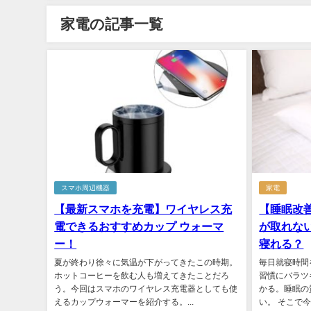
家電の記事一覧
スマホ周辺機器
家電
【最新スマホを充電】ワイヤレス充
【睡眠改
電できるおすすめカップ ウォーマ
が取れない
ー！
寝れる？
夏が終わり徐々に気温が下がってきたこの時期。
毎日就寝時間
ホットコーヒーを飲む人も増えてきたことだろ
習慣にバラツ
う。今回はスマホのワイヤレス充電器としても使
かる。睡眠の
えるカップウォーマーを紹介する。...
い。 そこで