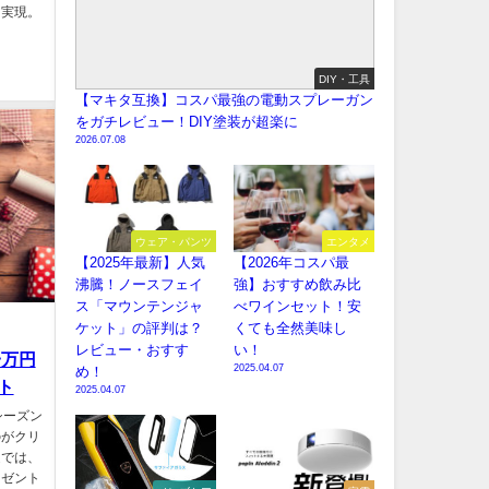
を実現。
DIY・工具
【マキタ互換】コスパ最強の電動スプレーガン
をガチレビュー！DIY塗装が超楽に
2026.07.08
ウェア・パンツ
エンタメ
【2025年最新】人気
【2026年コスパ最
沸騰！ノースフェイ
強】おすすめ飲み比
ス「マウンテンジャ
べワインセット！安
ケット」の評判は？
くても全然美味し
レビュー・おすす
い！
一万円
2025.04.07
め！
ト
2025.04.07
シーズン
のがクリ
近では、
レゼント