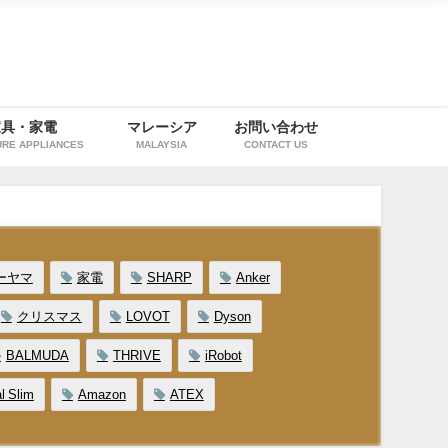
家具・家電
マレーシア
お問い合わせ
URE APPLIANCES
MALAYSIA
CONTACT US
ーヤマ
家電
SHARP
Anker
クリスマス
LOVOT
Dyson
BALMUDA
THRIVE
iRobot
l Slim
Amazon
ATEX