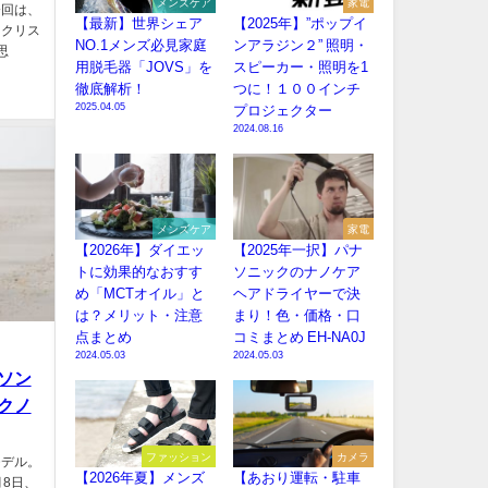
メンズケア
家電
今回は、
【最新】世界シェア
【2025年】”ポップイ
るクリス
NO.1メンズ必見家庭
ンアラジン２” 照明・
思
用脱毛器「JOVS」を
スピーカー・照明を1
徹底解析！
つに！１００インチ
2025.04.05
プロジェクター
2024.08.16
メンズケア
家電
【2026年】ダイエッ
【2025年一択】パナ
トに効果的なおすす
ソニックのナノケア
め「MCTオイル」と
ヘアドライヤーで決
は？メリット・注意
まり！色・価格・口
点まとめ
コミまとめ EH-NA0J
2024.05.03
2024.05.03
ソン
クノ
ファッション
カメラ
モデル。
【2026年夏】メンズ
【あおり運転・駐車
8日、