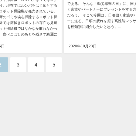
である。 そんな「勤労感謝の日」に、日
り、現在ではルンバをはじめとする
く家族やパートナーにプレゼントをする
ロボット掃除機が発売されている。
だろう。 そこで今回は、日頃働く家族や
床のゴミや埃を掃除するロボット掃
ーに送る、日頃の疲れを癒す高性能マッ
近では床拭きロボットの存在も見逃
を種類別に紹介したいと思う。...
ット掃除機ではなかなか取れなかっ
、食べこぼしのあとを残さず綺麗に
5日
2020年10月23日
2
3
4
5