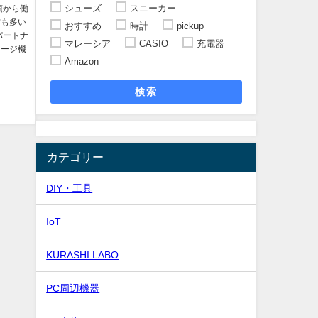
シューズ
スニーカー
頃から働
方も多い
おすすめ
時計
pickup
パートナ
マレーシア
CASIO
充電器
サージ機
Amazon
検索
カテゴリー
DIY・工具
IoT
KURASHI LABO
PC周辺機器