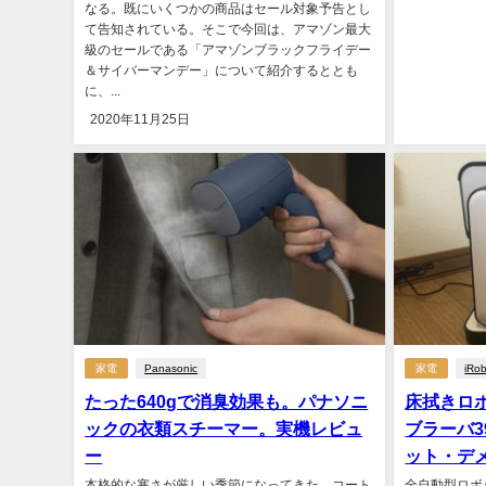
なる。既にいくつかの商品はセール対象予告とし
て告知されている。そこで今回は、アマゾン最大
級のセールである「アマゾンブラックフライデー
＆サイバーマンデー」について紹介するととも
に、...
2020年11月25日
家電
Panasonic
家電
iRo
たった640gで消臭効果も。パナソニ
床拭きロボ
ックの衣類スチーマー。実機レビュ
ブラーバ3
ー
ット・デ
本格的な寒さが厳しい季節になってきた。コート
全自動型ロボ