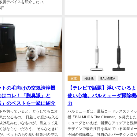
改善デバイスを紹介したい。...
4日
家電
掃除機
BALMUDA
ットの毛向けの空気清浄機
【テレビで話題】浮いているよ
めはコレ！「脱臭派」と
使い心地。バルミューダ掃除機
派」のベストを一挙に紹介
力
トを飼っていると、どうしてもニオ
バルミューダは、最新コードレススティ
気になるもの。 日差しが窓から入る
機「BALMUDA The Cleaner」を発売し
抜け毛みたいなものが、目立って見
ミューダといえば、斬新なアイデアと洗
くはならないだろう。 そんなときに
デザインで最近注目を集めている国産メ
が、ペットの毛や臭い対策用の空気
今回の掃除機は、独自のホバーテクノロ