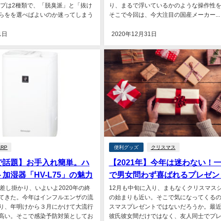
イプは2種類で、「脱臭派」と「抜け
り、まるで浮いているかのような操作性
らをを選べばよいのか迷ってしまう
そこで今回は、今大注目の国産メーカー...
1日
2020年12月31日
ARP
便利グッズ
クリスマス
で話題】お手入れ簡単。ハ
【2021年】今年は迷わない！
加湿器「HV-L75」の魅力
で男女問わず喜ばれるプレゼン
に差し掛かり、いよいよ2020年の終
12月も中旬に入り、まもなくクリスマス
てきた。今年はインフルエンザの流
の始まりも近い。そこで気になってくる
り、年明けから３月にかけて大流行
スマスプレゼントではないだろうか。最
高い。そこで感染予防対策としてお
彼氏彼女間だけではなく、友人同士でプ