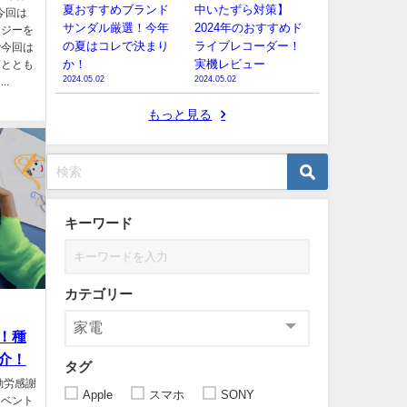
夏おすすめブランド
中いたずら対策】
。今回は
サンダル厳選！今年
2024年のおすすめド
ロジーを
の夏はコレで決まり
ライブレコーダー！
で今回は
か！
実機レビュー
るととも
2024.05.02
2024.05.02
.
もっと見る
キーワード
カテゴリー
！種
介！
タグ
勤労感謝
Apple
スマホ
SONY
イベント