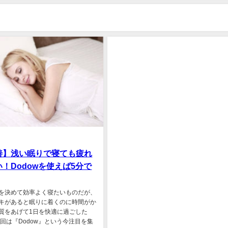
善】浅い眠りで寝ても疲れ
！Dodowを使えば5分で
を決めて効率よく寝たいものだが、
キがあると眠りに着くのに時間がか
質をあげて1日を快適に過ごした
今回は『Dodow』という今注目を集