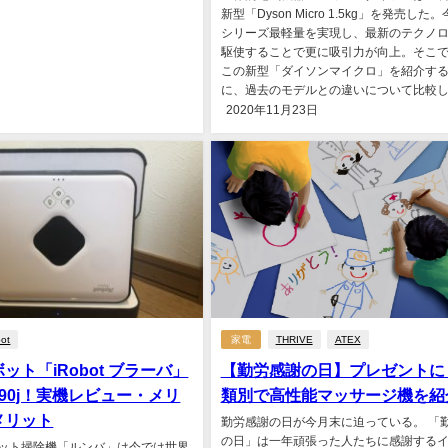
新型「Dyson Micro 1.5kg」を発売した
シリーズ最軽量を実現し、最新のテクノ
駆使することで更に吸引力が向上。そこ
この新型「ダイソンマイクロ」を紹介す
に、過去のモデルとの違いについて比較し..
2020年11月23日
bot
家電
THRIVE
ATEX
ット「iRobot ブラーバ」
【勤労感謝の日】プレゼントに
90j！実機レビュー・メリ
類別で高性能マッサージ機を紹
メリット
勤労感謝の日が今月末に迫っている。 「
の日」は一年頑張った人たちに感謝する
ット掃除機「ルンバ」は今では世界