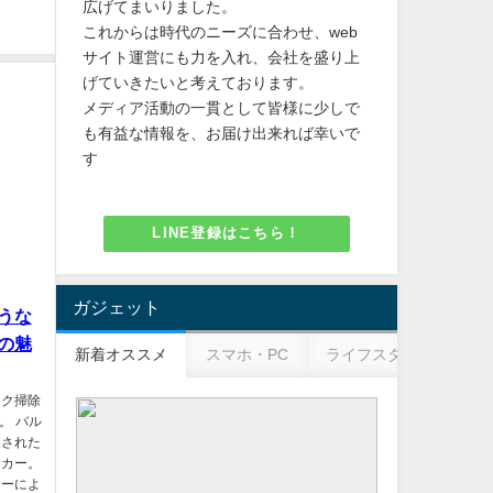
広げてまいりました。
これからは時代のニーズに合わせ、web
サイト運営にも力を入れ、会社を盛り上
げていきたいと考えております。
メディア活動の一貫として皆様に少しで
も有益な情報を、お届け出来れば幸いで
す
LINE登録はこちら！
ガジェット
うな
の魅
新着オススメ
スマホ・PC
ライフスタイル
ビ
ック掃除
た。 バル
練された
ーカー。
ジーによ