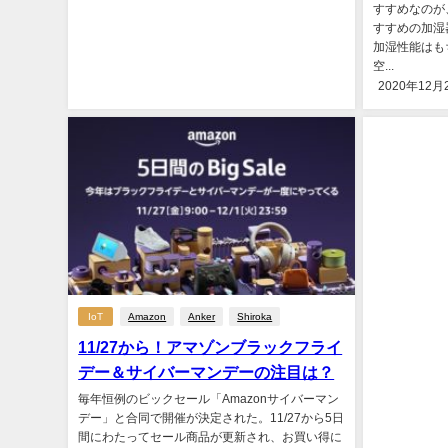
すすめなのが
すすめの加湿
加湿性能はも
空...
2020年12月
IoT
Amazon
Anker
Shiroka
11/27から！アマゾンブラックフライ
デー＆サイバーマンデーの注目は？
毎年恒例のビックセール「Amazonサイバーマン
デー」と合同で開催が決定された。11/27から5日
間にわたってセール商品が更新され、お買い得に