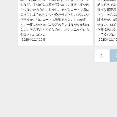
やなど、本格的な上着を着始めている方も多いの
的に有名であ
ではないだろうか。しかし、そんなコートで気に
様々な家庭用
なってしまうのがシワや染み付いた匂いではない
さて、そんな
だろうか。特にコートは洗濯できないものが多
除機だが、最
く、一度ついたタバコなどの臭いはなかなか取れ
せない。ロボ
ない。そこでおすすめなのが、パナソニックから
た皮脂汚れや
発売されたコン...
してくれる...
2020年11月19日
2020年11月
1