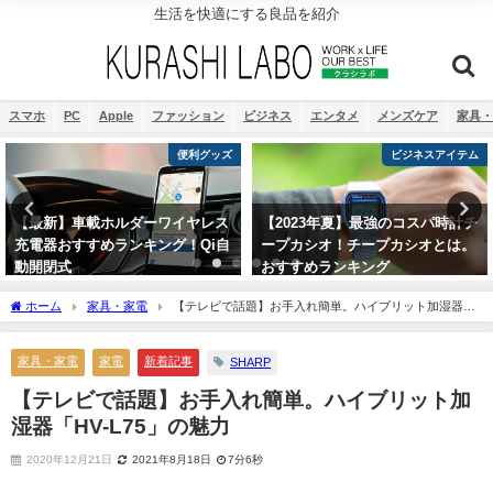
生活を快適にする良品を紹介
スマホ
PC
Apple
ファッション
ビジネス
エンタメ
メンズケア
家具・
ビジネスアイテム
スマホ周辺機器
【2023年夏】最強のコスパ時計チ
【まとめ】iPhone12 iPhone11
ープカシオ！チープカシオとは。
購入したら、最初に買うべきおす
おすすめランキング
すめ便利グッズ３選
2021年8月9日
2021年8月24日
ホーム
家具・家電
【テレビで話題】お手入れ簡単。ハイブリット加湿器
「HV-L75」の魅力
家具・家電
家電
新着記事
SHARP
【テレビで話題】お手入れ簡単。ハイブリット加
湿器「HV-L75」の魅力
2020年12月21日
2021年8月18日
7分6秒