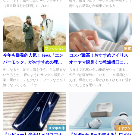
ジン」です。厳密にはシーリングライト
様々。最近ではファッションの一部として
（天井取り付け証明）にプロジ...
街中をお洒落な自転車で走る方...
ファッション
家電
今年も爆発的人気！Teva「エン
コスパ最高！おすすめアイリス
バーモック」がおすすめの理
オーヤマ脱臭くつ乾燥機口コ
由 キャンプ・アウトドアで
ミ・レビュー
冬になると、足元に気を使うことは増えな
もうすぐ肌寒い冬の季節がやって来る。
いだろうか。 夏のようにサンダル感覚で
各所では雨が続いている。 この季節とい
楽に履けるモノも少なく、ブーツなどが主
えば、帰宅したら靴がびちょびちょに濡れ
流になってくる。 「サ...
ていたことを思い出す。 「...
スマホ本体
イヤホン
【レビュー】楽天Miniはスマホ
【AirPods Proを超える】ワイヤ