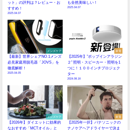
ット」の評判は？レビュー・お
も全然美味しい！
2025.04.07
すすめ！
2025.04.07
メンズケア
家電
【最新】世界シェアNO.1メンズ
【2025年】”ポップインアラジン
必見家庭用脱毛器「JOVS」を
２” 照明・スピーカー・照明を1
徹底解析！
つに！１００インチプロジェク
2025.04.05
ター
2024.08.16
メンズケア
家電
【2026年】ダイエットに効果的
【2025年一択】パナソニックの
なおすすめ「MCTオイル」と
ナノケアヘアドライヤーで決ま