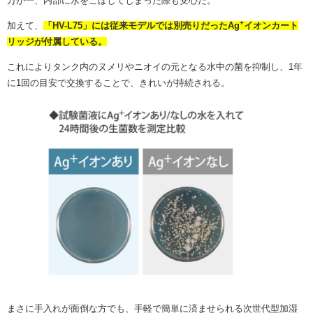
万が一、内部に水をこぼしてしまった際も安心だ。
+
加えて、
「HV-L75」には従来モデルでは別売りだった
Ag
イオンカート
リッジが付属している。
これによりタンク内のヌメリやニオイの元となる水中の菌を抑制し、1年
に1回の目安で交換することで、きれいが持続される。
まさに手入れが面倒な方でも、手軽で簡単に済ませられる次世代型加湿