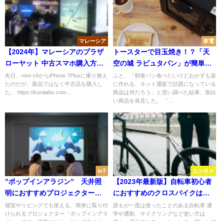
マレーシア
家電
【2024年】マレーシアのプラザ
トースターで目玉焼き！？「天
ローヤット 中古スマホ購入方
空の城 ラピュタパン」が簡単に
法、交渉方法、注意点まとめ
作れる話題商品の評判は？
先日、vivo v9からiPhone 7Plusに乗り換え
ふと、「朝食パン食べたいけどおかずも楽
たのだが、新品ではなく中古品を購入し
に作れる、ネット通販で話題になっている
た。 https://kuralabo.com...
商品は何だろう」と思い調べた結果、面白
い商品を発見した。 「...
IoT
エンタメ
”ポップインアラジン” 天井照
【2023年最新版】自転車初心者
明におすすめプロジェクター
におすすめのクロスバイクはこ
機！
れ！
寝室やリビングでも使える、簡単に取り付
誰もが一度は使ったことのある自転車 通
けられるプロジェクター「ポップインアラ
学や通勤、サイクリングなど使い方は