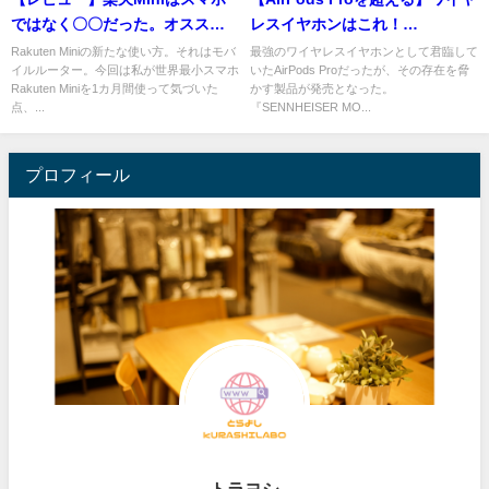
ではなく〇〇だった。オススメ
レスイヤホンはこれ！
の使い方も紹介！
SENNHEISER MOMENTUM
Rakuten Miniの新たな使い方。それはモバ
最強のワイヤレスイヤホンとして君臨して
イルルーター。今回は私が世界最小スマホ
いたAirPods Proだったが、その存在を脅
True Wireless 2
Rakuten Miniを1カ月間使って気づいた
かす製品が発売となった。
点、...
『SENNHEISER MO...
プロフィール
トラヨシ