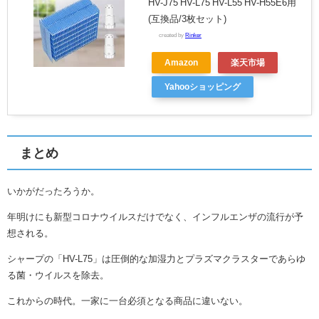
HV-J75 HV-L75 HV-L55 HV-H55E6用
(互換品/3枚セット)
created by
Rinker
Amazon
楽天市場
Yahooショッピング
まとめ
いかがだったろうか。
年明けにも新型コロナウイルスだけでなく、インフルエンザの流行が予
想される。
シャープの「HV-L75」は圧倒的な加湿力とプラズマクラスターであらゆ
る菌・ウイルスを除去。
これからの時代。一家に一台必須となる商品に違いない。