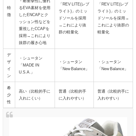
・耐衝撃性に優れ
「REV LITE(レブ
「REV LITE(レブ
特
るEVA素材を使用
ライト)」のミッ
ライト)」のミッ
徴
したENCAPとク
ドソールを採用
ドソールを採用→
ッション性などを
→これにより抜
これにより抜群の
重視したCCAPを
群の軽量化
軽量化
採用→これにより
抜群の履き心地
デ
・シュータン
ザ
・シュータン
・シュータン
「MADE IN
イ
「New Balance」
「New Balance」
U.S.A.」
ン
希
高い（比較的手に
普通（比較的手
普通（比較的手に
少
入れにくい）
に入れやすい）
入れやすい）
性