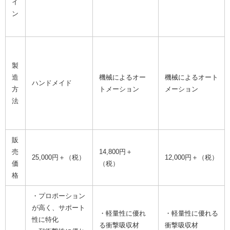
イ
ン
製
造
機械によるオー
機械によるオート
ハンドメイド
方
トメーション
メーション
法
販
売
14,800円＋
25,000円＋（税）
12,000円＋（税）
価
（税）
格
・プロポーション
が高く、サポート
・軽量性に優れ
・軽量性に優れる
性に特化
る衝撃吸収材
衝撃吸収材