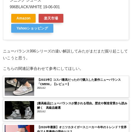
ンニング シューズ
996BLACK/WHITE 19-06-001
Amazon
楽天市場
Yahooショッピング
ニューバランス996シリーズの違い解説してみたがまだまだ掘り起こして
いこうと思う。
こちらの関連記事合わせて参考にしてほしい。
【2023年】コスパ最高だったので購入した新作ニューバランス
「CM996」【レビュー】
2021.8.2
[最高級品]ニューバランスが愛される理由。歴史や製造背景から読み
解く 高級品厳選
2021.8.2
【2026年最新】オニツカタイガースニーカー今年のトレンド？世界
中で人気爆発の理由とは？