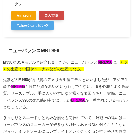
ー グレー
Amazon
楽天市場
Yahooショッピング
ニューバランスMRL996
M996
がUSAモデルと紹介しましたが、ニューバランス
MRL996
は、
アジ
アの生産で中国やベトナムなどの生産
になる。
先ほどの
M996
が高品質のアメリカ生産モデルといいましたが、アジア生
産の
MRL996
も特に品質が悪いというわけでもない。履き心地もよく高品
質、リーズナブル、手に入りやすいなど様々な要因もあり、実際、ニュ
ーバランス996の売れ筋の中では、この
MRL996
が一番売れているモデル
となっている。
きっちりとスエードなど高級な素材も使われていて、外観上の違いはニ
ューバランスのスニーカーが好きな人以外はあまり気が付くこともない
だろう。ミッドソールには
レブライト
というクッション性と軽さを両立