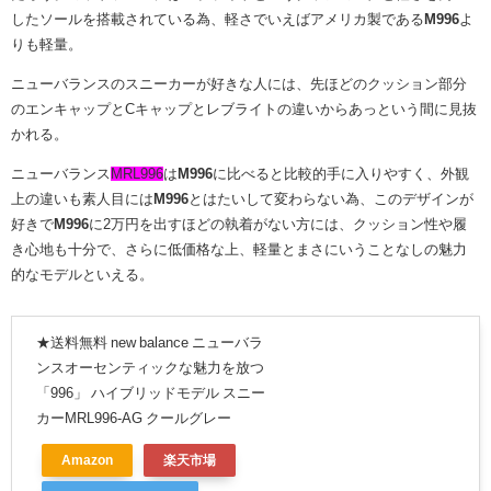
したソールを搭載されている為、軽さでいえばアメリカ製である
M996
よ
りも軽量。
ニューバランスのスニーカーが好きな人には、先ほどのクッション部分
のエンキャップとCキャップとレブライトの違いからあっという間に見抜
かれる。
ニューバランス
MRL996
は
M996
に比べると比較的手に入りやすく、外観
上の違いも素人目には
M996
とはたいして変わらない為、このデザインが
好きで
M996
に2万円を出すほどの執着がない方には、クッション性や履
き心地も十分で、さらに低価格な上、軽量とまさにいうことなしの魅力
的なモデルといえる。
★送料無料 new balance ニューバラ
ンスオーセンティックな魅力を放つ
「996」 ハイブリッドモデル スニー
カーMRL996-AG クールグレー
Amazon
楽天市場