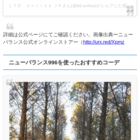
ＬＴＤ ｏｎｌｉｎｅ ＪＰさん(@ltd.online)がシェアした投稿
-
2
詳細は公式ページにてご確認ください。画像出典ーニュー
バランス公式オンラインストアー（
http://urx.red/Xpmz
ニューバランス996を使ったおすすめコーデ