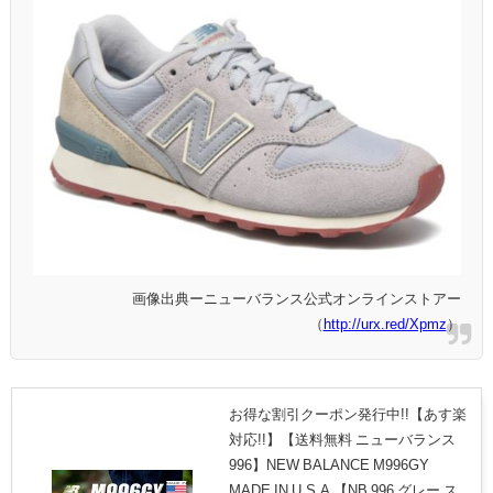
画像出典ーニューバランス公式オンラインストアー
（
http://urx.red/Xpmz
）
お得な割引クーポン発行中!!【あす楽
対応!!】【送料無料 ニューバランス
996】NEW BALANCE M996GY
MADE IN U.S.A 【NB 996 グレー ス