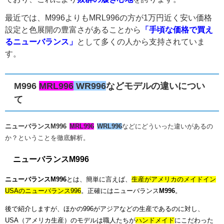
最近では、M996よりもMRL996の方が1万円近く安い価格
設定と色展開の豊富さがあることから
「手頃な価格で買え
るニューバランス」
として多くの人から支持されていま
す。
M996
MRL996
WR996
などモデルの違いについ
て
ニューバランスM996
MRL996
WRL996
などにどういった違いがあるの
か？ということを徹底解析。
ニューバランスM996
ニューバランスM996
とは、簡単に言えば、
生産がアメリカのメイドイン
USAのニューバランス996
。正確にはニューバランス
M996
。
後で紹介しますが、ほかの996がアジアなどの生産であるのに対し、
USA（アメリカ生産）のモデルは職人たちが
ハンドメイド
にこだわった