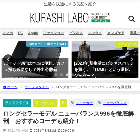
生活を快適にする良品を紹介
スマホ
PC
Apple
ファッション
ビジネス
エンタメ
メンズケア
家具・
ファッション
便利グッズ
[2023年]新生活にビジネスバッグ
【最新】車載ホルダーワイヤレス
を買う。『TUMI』という選択。
充電器おすすめランキング！Qi自
シェパード。
動開閉式
2021年8月17日
2022年11月13日
ホーム
ライフスタイル
ロングセラーモデル ニューバランス996を徹底解
剖 おすすめコーデも紹介！
ライフスタイル
ファッション
靴
スニーカー
ニューバランス
ロングセラーモデル ニューバランス996を徹底解
剖 おすすめコーデも紹介！
2021年8月4日
2021年8月21日
10分55秒