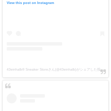
View this post on Instagram
43einhalb® Sneaker Storeさん(@43einhalb)がシェアした投稿
-
2