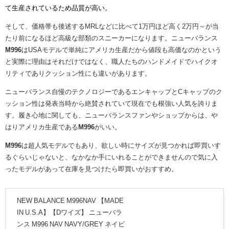
て生産されているため品質が高い。
そして、価格帯も後述するMRLなどに比べて1万円ほど高く2万円～が当
たり前になるほど高級な部類のスニーカーになります。ニューバランス
M996
はUSAモデルで単純にアメリカ生産だから値段も高価なのかという
と実際に理由はそれだけではなく、職人たちのハンドメイドでハイクオ
リティでありクッション性にも違いがあります。
ニューバランス自慢のテクノロジーであるエンキャップとCキャップのク
ッション性は発表当時から絶賛されていて現在でも根強い人気を誇りま
す。履き心地に関しても、ニューバランスファンやショップからは、や
はりアメリカ生産である
M996
がいい。
M996
は超人気モデル
でもあり、欲しい時にサイズが見つかれば即買いす
るぐらいじゃないと、なかなか手にいれることができませんので気に入
ったモデルがあって在庫を見つけたら即買いがおすすめ。
NEW BALANCE M996NAV 【MADE
IN U.S.A】【Dワイズ】 ニューバラ
ンス M996 NAV NAVY/GREY ネイビ