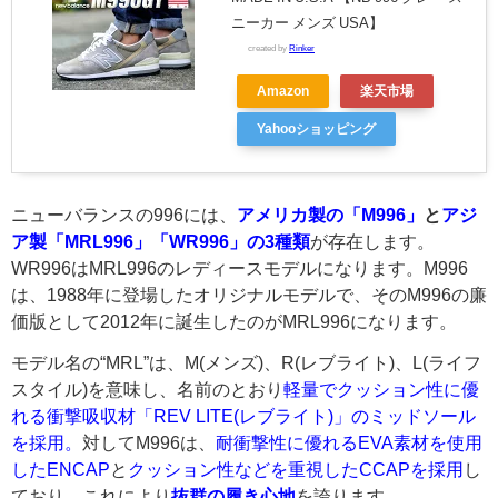
ニーカー メンズ USA】
created by
Rinker
Amazon
楽天市場
Yahooショッピング
ニューバランスの996には、
アメリカ製の「M996」
と
アジ
ア製「MRL996」「WR996」の3種類
が存在します。
WR996はMRL996のレディースモデルになります。M996
は、1988年に登場したオリジナルモデルで、そのM996の廉
価版として2012年に誕生したのがMRL996になります。
モデル名の“MRL”は、M(メンズ)、R(レブライト)、L(ライフ
スタイル)を意味し、名前のとおり
軽量でクッション性に優
れる衝撃吸収材「REV LITE(レブライト)」のミッドソール
を採用。
対してM996は、
耐衝撃性に優れるEVA素材を使用
したENCAP
と
クッション性などを重視したCCAPを採用
し
ており、これにより
抜群の履き心地
を誇ります。