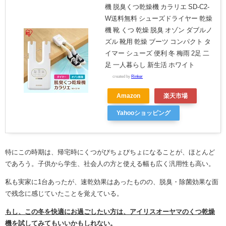
機 脱臭くつ乾燥機 カラリエ SD-C2-
W送料無料 シューズドライヤー 乾燥
機 靴 くつ 乾燥 脱臭 オゾン ダブルノ
ズル 靴用 乾燥 ブーツ コンパクト タ
イマー シューズ 便利 冬 梅雨 2足 二
足 一人暮らし 新生活 ホワイト
created by
Rinker
Amazon
楽天市場
Yahooショッピング
特にこの時期は、帰宅時にくつがびちょびちょになることが、ほとんど
であろう。子供から学生、社会人の方と使える幅も広く汎用性も高い。
私も実家に1台あったが、速乾効果はあったものの、脱臭・除菌効果な面
で残念に感じていたことを覚えている。
もし、この冬を快適にお過ごしたい方は、アイリスオーヤマのくつ乾燥
機を試してみてもいいかもしれない。