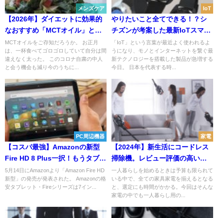
メンズケア
IoT
【2026年】ダイエットに効果的
やりたいこと全てできる！？シ
なおすすめ「MCTオイル」と
チズンが考案した最新IoTスマー
は？メリット・注意点まとめ
トウォッチとは？
MCTオイルをご存知だろうか。 お正月
「IoT」という言葉が最近よく使われるよ
は、一杯食べてゴロゴロしていて自分は間
うになり、モノとインターネットを繋ぐ最
違えなく太った。 このコロナ自粛の中人
新テクノロジーを搭載した製品が急増する
と会う機会も減り今のうちに...
今日。 日本を代表する時...
PC周辺機器
家電
【コスパ最強】Amazonの新型
【2024年】新生活にコードレス
Fire HD 8 Plus一択！もうタブレ
掃除機。レビュー評価の高いコ
ットは迷う必要なし！
スパ商品を紹介。
5月14日にAmazonより「Amazon Fire HD
一人暮らしを始めるときは予算も限られて
新型」の発売が発表された。 Amazonの格
いる中で、全ての家具家電を揃えるとなる
安タブレット・Fireシリーズは7イン...
と、選定にも時間がかかる。今回はそんな
家電の中でも一人暮らし用の...