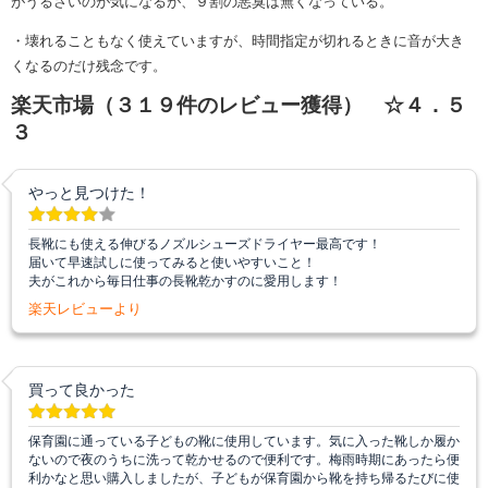
がうるさいのが気になるが、９割の悪臭は無くなっている。
・
壊れることもなく使えていますが、時間指定が切れるときに音が大き
くなるのだけ
残念です。
楽天市場（３１９件のレビュー獲得） ☆４．５
３
やっと見つけた！
長靴にも使える伸びるノズルシューズドライヤー最高です！
届いて早速試しに使ってみると使いやすいこと！
夫がこれから毎日仕事の長靴乾かすのに愛用します！
楽天レビューより
買って良かった
保育園に通っている子どもの靴に使用しています。気に入った靴しか履か
ないので夜のうちに洗って乾かせるので便利です。梅雨時期にあったら便
利かなと思い購入しましたが、子どもが保育園から靴を持ち帰るたびに使