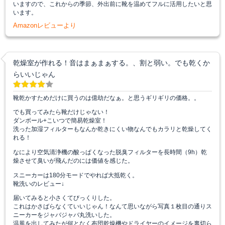
いますので、これからの季節、外出前に靴を温めてフルに活用したいと思
います。
Amazonレビューより
乾燥室が作れる！音はまぁまぁする。、割と弱い。でも乾くか
らいいじゃん
靴乾かすためだけに買うのは億劫だなぁ。と思うギリギリの価格。。
でも買ってみたら靴だけじゃない！
ダンボール+こいつで簡易乾燥室！
洗った加湿フィルターもなんか乾きにくい物なんでもカラリと乾燥してく
れる！
なにより空気清浄機の酸っぱくなった脱臭フィルターを長時間（9h）乾
燥させて臭いが飛んだのには価値を感じた。
スニーカーは180分モードでやれば大抵乾く。
靴洗いのレビュー↓
届いてみると小さくてびっくりした。
これはかさばらなくていいじゃん！なんて思いながら写真１枚目の通りス
ニーカーをジャバジャバ丸洗いした。
温風を出してみたが何となく布団乾燥機やドライヤーのイメージを裏切ら