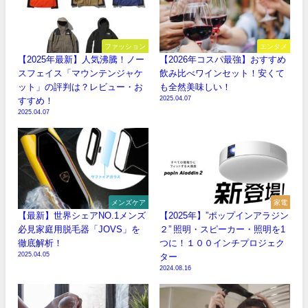
ファッション
エンタメ
【2025年最新】人気沸騰！ノー
【2026年コスパ最強】おすすめ
スフェイス「マウンテンジャケ
飲み比べワインセット！安くて
ット」の評判は？レビュー・お
も全然美味しい！
2025.04.07
すすめ！
2025.04.07
メンズケア
家電
【最新】世界シェアNO.1メンズ
【2025年】”ポップインアラジン
必見家庭用脱毛器「JOVS」を
２” 照明・スピーカー・照明を1
徹底解析！
つに！１００インチプロジェク
2025.04.05
ター
2024.08.16