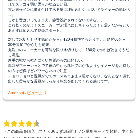
れてスッゴイ弱い柔らかなぬるい風。
古い東横インに備え付けてある壁に埋め込むショボいドライヤーの弱レベ
ル。
しかし音はいっちょまえ。静音設計されてないですな。。
これ乾くのかよ！スニーカーずぶ濡れにしちゃったよ！と震えながらとり
あえずはめ込んで乾燥スタート。
対して水切りもせず始めたからか120分標準でも足りず。。結局60分＋
30分追加でからりと乾燥。
丸洗いのスニーカーも可能な限り水切りして、180分でやれば乾きそうだ
し満足。
厚手の靴やら乾きにくい性質のものは怪しい。
風邪がブォーンっとでて靴の中から風圧で広がるようなイメージをお持ち
の方は想像ほどパワーないので注意。
チョロチョロと温風がでてホースもまぁまぁ暖かくなり、なんとなく漏れ
出した柔らかな温風がしっかり乾燥を促してくれる感じです。
Amazonレビューより
・
この商品を購入してとりあえず3時間オゾン脱臭モードで起動。少々音