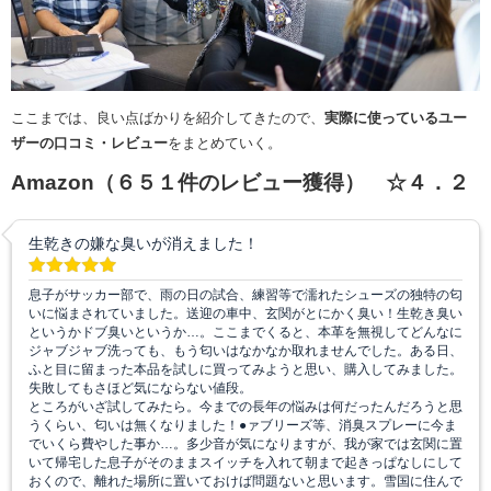
ここまでは、良い点ばかりを紹介してきたので、
実際に使っているユー
ザーの口コミ・レビュー
をまとめていく。
Amazon（６５１件のレビュー獲得） ☆４．２
生乾きの嫌な臭いが消えました！
息子がサッカー部で、雨の日の試合、練習等で濡れたシューズの独特の匂
いに悩まされていました。送迎の車中、玄関がとにかく臭い！生乾き臭い
というかドブ臭いというか…。ここまでくると、本革を無視してどんなに
ジャブジャブ洗っても、もう匂いはなかなか取れませんでした。ある日、
ふと目に留まった本品を試しに買ってみようと思い、購入してみました。
失敗してもさほど気にならない値段。
ところがいざ試してみたら。今までの長年の悩みは何だったんだろうと思
うくらい、匂いは無くなりました！●ァブリーズ等、消臭スプレーに今ま
でいくら費やした事か…。多少音が気になりますが、我が家では玄関に置
いて帰宅した息子がそのままスイッチを入れて朝まで起きっぱなしにして
おくので、離れた場所に置いておけば問題ないと思います。雪国に住んで