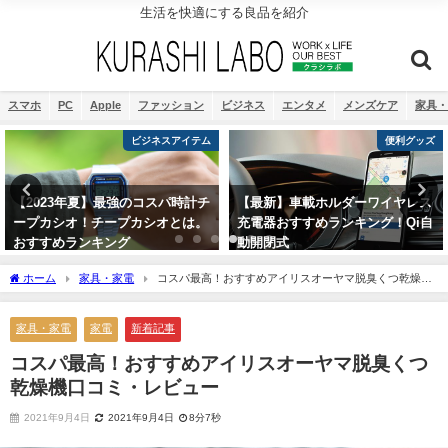
生活を快適にする良品を紹介
スマホ
PC
Apple
ファッション
ビジネス
エンタメ
メンズケア
家具・
ビジネスアイテム
便利グッズ
【2023年夏】最強のコスパ時計チ
【最新】車載ホルダーワイヤレス
ープカシオ！チープカシオとは。
充電器おすすめランキング！Qi自
おすすめランキング
動開閉式
2021年8月9日
2022年11月13日
ホーム
家具・家電
コスパ最高！おすすめアイリスオーヤマ脱臭くつ乾燥機
口コミ・レビュー
家具・家電
家電
新着記事
コスパ最高！おすすめアイリスオーヤマ脱臭くつ
乾燥機口コミ・レビュー
2021年9月4日
2021年9月4日
8分7秒