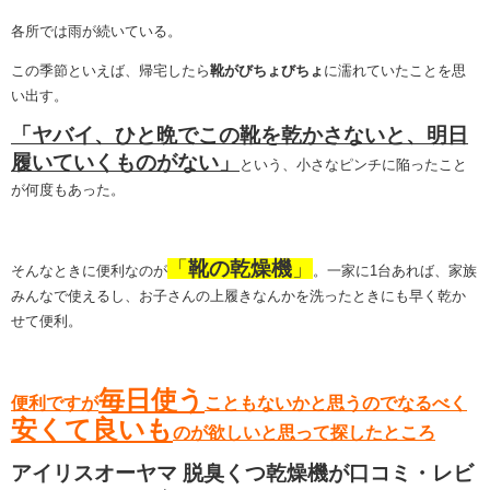
各所では雨が続いている。
この季節といえば、帰宅したら
靴がびちょびちょ
に濡れていたことを思
い出す。
「ヤバイ、ひと晩でこの靴を乾かさないと、明日
履いていくものがない」
という、小さなピンチに陥ったこと
が何度もあった。
「
靴の乾燥機
」
そんなときに便利なのが
。一家に1台あれば、家族
みんなで使えるし、お子さんの上履きなんかを洗ったときにも早く乾か
せて便利。
毎日使う
便利ですが
こともないかと思うのでなるべく
安くて良いも
のが欲しいと思って探したところ
アイリスオーヤマ 脱臭くつ乾燥機が口コミ・レビ