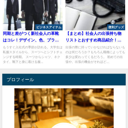
ビジネスアイテム
便利グッズ
同期と差がつく新社会人の革靴
【まとめ】社会人の出張持ち物
はコレ！デザイン、色、ブラン
リストとおすすめ商品紹介！早
ド、値段を紹介
見表
もうすぐ入社式の季節が訪れる。大学生は
出張の際に持っていかなければならないも
私服スタイルから、スーツへとシフトチェ
のは何だろうか？もちろん職種によっても
ンジする時期。 スーツからシャツ、ネク
多少は変わってくるだろう。 初めての出
タイ、靴下と身に着ける服...
張や、出張の機会がそれほど...
プロフィール