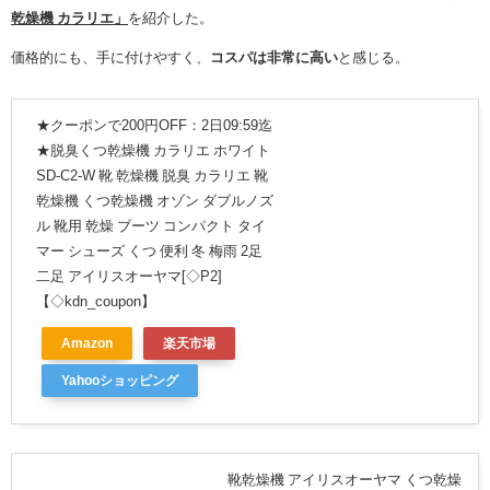
乾燥機 カラリエ」
を紹介した。
価格的にも、手に付けやすく、
コスパは非常に高い
と感じる。
★クーポンで200円OFF：2日09:59迄
★脱臭くつ乾燥機 カラリエ ホワイト
SD-C2-W 靴 乾燥機 脱臭 カラリエ 靴
乾燥機 くつ乾燥機 オゾン ダブルノズ
ル 靴用 乾燥 ブーツ コンパクト タイ
マー シューズ くつ 便利 冬 梅雨 2足
二足 アイリスオーヤマ[◇P2]
【◇kdn_coupon】
Amazon
楽天市場
Yahooショッピング
靴乾燥機 アイリスオーヤマ くつ乾燥