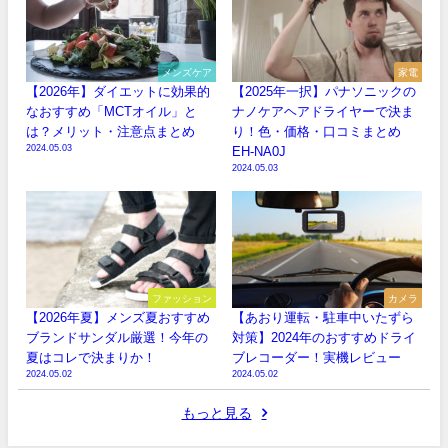
メンズケア
家電
【2026年】ダイエットに効果的
【2025年一択】パナソニックの
なおすすめ「MCTオイル」と
ナノケアヘアドライヤーで決ま
は？メリット・注意点まとめ
り！色・価格・口コミまとめ
2024.05.03
EH-NA0J
2024.05.03
ファッション
カメラ
【2026年夏】メンズ夏おすすめ
【あおり運転・駐車中いたずら
ブランドサンダル厳選！今年の
対策】2024年のおすすめドライ
夏はコレで決まりか！
ブレコーダー！実機レビュー
2024.05.02
2024.05.02
もっと見る